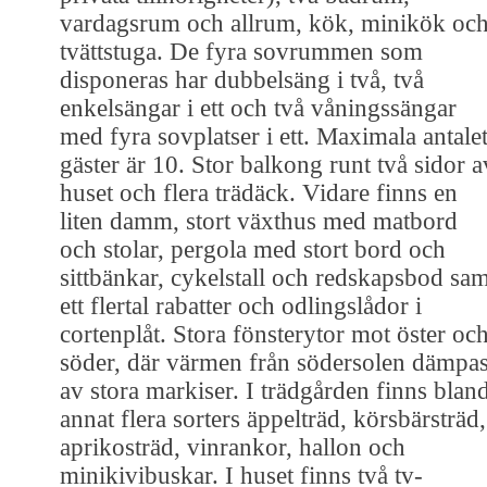
vardagsrum och allrum, kök, minikök oc
tvättstuga. De fyra sovrummen som
disponeras har dubbelsäng i två, två
enkelsängar i ett och två våningssängar
med fyra sovplatser i ett. Maximala antale
gäster är 10. Stor balkong runt två sidor a
huset och flera trädäck. Vidare finns en
liten damm, stort växthus med matbord
och stolar, pergola med stort bord och
sittbänkar, cykelstall och redskapsbod sam
ett flertal rabatter och odlingslådor i
cortenplåt. Stora fönsterytor mot öster oc
söder, där värmen från södersolen dämpa
av stora markiser. I trädgården finns blan
annat flera sorters äppelträd, körsbärsträd,
aprikosträd, vinrankor, hallon och
minikivibuskar. I huset finns två tv-