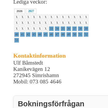
Lediga veckor:
2027
2026
X
X
X
X
X
X
X
X
X
X
X
X
X
X
X
X
X
X
X
X
X
X
X
X
X
X
X
X
X
X
X
X
33
34
35
36
37
38
39
40
41
42
43
44
45
46
47
48
49
50
51
52
53
Kontaktinformation
Ulf Båmstedt
Kanikevägen 12
272945 Simrishamn
Mobil: 073 085 4646
Bokningsförfrågan