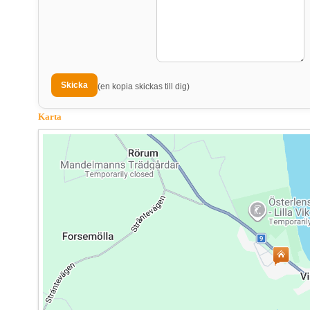
(en kopia skickas till dig)
Karta