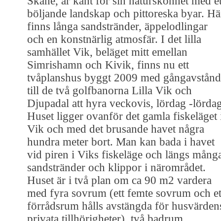
Skåne, är känt för sin naturskönhet med et
böljande landskap och pittoreska byar. Hä
finns långa sandstränder, äppelodlingar
och en konstnärlig atmosfär. I det lilla
samhället Vik, beläget mitt emellan
Simrishamn och Kivik, finns nu ett
tvåplanshus byggt 2009 med gångavstånd
till de två golfbanorna Lilla Vik och
Djupadal att hyra veckovis, lördag -lördag
Huset ligger ovanför det gamla fiskeläget 
Vik och med det brusande havet några
hundra meter bort. Man kan bada i havet
vid piren i Viks fiskeläge och längs mång
sandstränder och klippor i närområdet.
Huset är i två plan om ca 90 m2 vardera
med fyra sovrum (ett femte sovrum och et
förrådsrum hålls avstängda för husvärden
privata tillhörigheter), två badrum,