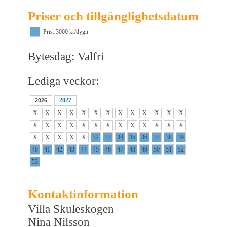
Priser och tillgänglighetsdatum
Pris: 3000 kr/dygn
Bytesdag: Valfri
Lediga veckor:
2027
2026
X
X
X
X
X
X
X
X
X
X
X
X
X
X
X
X
X
X
X
X
X
X
X
X
X
X
X
X
X
X
X
32
33
34
35
36
37
38
39
40
41
42
43
44
45
46
47
48
49
50
51
52
53
Kontaktinformation
Villa Skuleskogen
Nina Nilsson