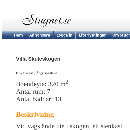
Hem
Annonsera
Logga in
Efterlysningar
Om Stugn
Villa Skuleskogen
Hus, Docksta, Ångermanland
2
Boendeyta: 320 m
Antal rum: 7
Antal bäddar: 13
Beskrivning
Vid vägs ände ute i skogen, ett stenkast