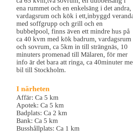
ca 65 kvm,två sovrum, en dubbelsäng i
ena rummet och en enkelsäng i det andra,
vardagsrum och kök i ett,inbyggd verand
med soffgrupp och grill och en
bubbelpool, finns även ett mindre hus på
ca 40 kvm med kök badrum, vardagsrum
och sovrum, ca 5km in till strängnäs, 10
minuters promenad till Mälaren, för mer
info är det bara att ringa, ca 40minuter m
bil till Stockholm.
I närheten
Affär: Ca 5 km
Apotek: Ca 5 km
Badplats: Ca 2 km
Bank: Ca 5 km
Busshållplats: Ca 1 km