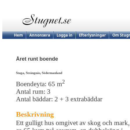
Hem
Annonsera
Logga in
Efterlysningar
Om Stugn
Året runt boende
Stuga, Strängnäs, Södermanland
2
Boendeyta: 65 m
Antal rum: 3
Antal bäddar: 2 + 3 extrabäddar
Beskrivning
Ett gulligt hus omgivet av skog och mark,