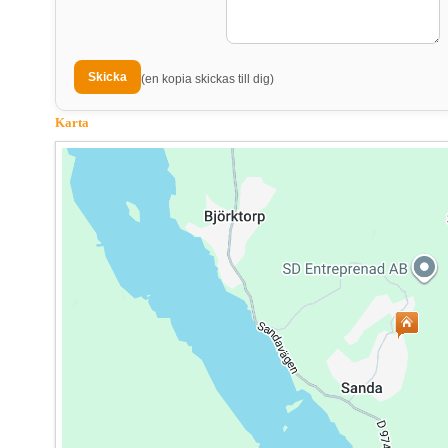
(en kopia skickas till dig)
Karta