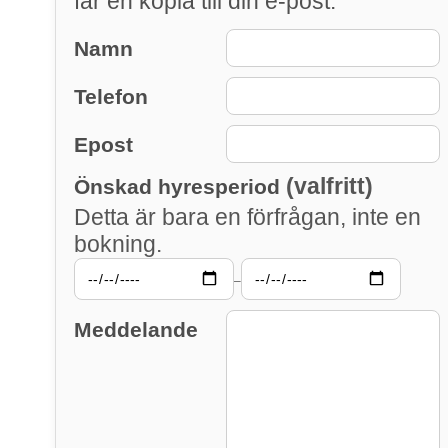
får en kopia till din e-post.
Namn
Telefon
Epost
(valfritt)
Önskad hyresperiod
Detta är bara en förfrågan, inte en
bokning.
–
Meddelande