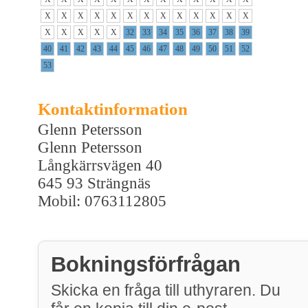
X
X
X
X
X
X
X
X
X
X
X
X
X
X
X
X
X
X
32
33
34
35
36
37
38
39
40
41
42
43
44
45
46
47
48
49
50
51
52
53
Kontaktinformation
Glenn Petersson
Glenn Petersson
Långkärrsvägen 40
645 93 Strängnäs
Mobil: 0763112805
Bokningsförfrågan
Skicka en fråga till uthyraren. Du