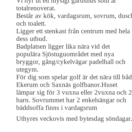
Vi hyr ut ett mysigt gårdshus som är
totalrenoverat.
Består av kök, vardagsrum, sovrum, dusc
och toalett.
Ligger ett stenkast från centrum med hela
dess utbud.
Badplatsen ligger lika nära vid det
populära Sjöstuguområdet med nya
bryggor, gång/cykelvägar padelhall och
utegym.
För dig som spelar golf är det nära till bå
Ekerum och Saxnäs golfbanor.Huset
lämpar sig för 3 vuxna eller 2vuxna och 2
barn. Sovrummet har 2 enkelsängar och
bäddsoffa finns i vardagsrum
Uthyres veckovis med bytesdag söndagar