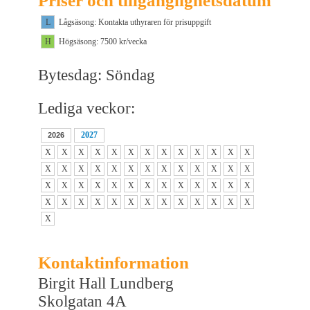
Priser och tillgänglighetsdatum
L
Lågsäsong: Kontakta uthyraren för prisuppgift
H
Högsäsong: 7500 kr/vecka
Bytesdag: Söndag
Lediga veckor:
2027
2026
X
X
X
X
X
X
X
X
X
X
X
X
X
X
X
X
X
X
X
X
X
X
X
X
X
X
X
X
X
X
X
X
X
X
X
X
X
X
X
X
X
X
X
X
X
X
X
X
X
X
X
X
X
Kontaktinformation
Birgit Hall Lundberg
Skolgatan 4A