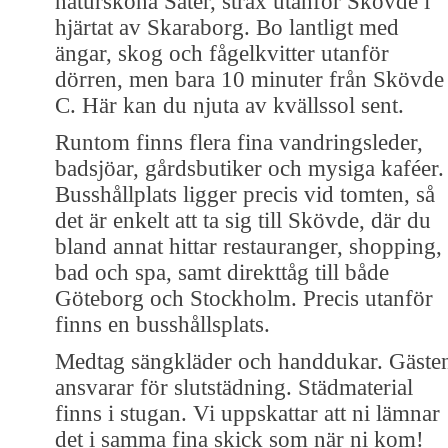
natursköna Säter, strax utanför Skövde i
hjärtat av Skaraborg. Bo lantligt med
ängar, skog och fågelkvitter utanför
dörren, men bara 10 minuter från Skövde
C. Här kan du njuta av kvällssol sent.
Runtom finns flera fina vandringsleder,
badsjöar, gårdsbutiker och mysiga kaféer.
Busshållplats ligger precis vid tomten, så
det är enkelt att ta sig till Skövde, där du
bland annat hittar restauranger, shopping,
bad och spa, samt direkttåg till både
Göteborg och Stockholm. Precis utanför
finns en busshållsplats.
Medtag sängkläder och handdukar. Gäste
ansvarar för slutstädning. Städmaterial
finns i stugan. Vi uppskattar att ni lämnar
det i samma fina skick som när ni kom!