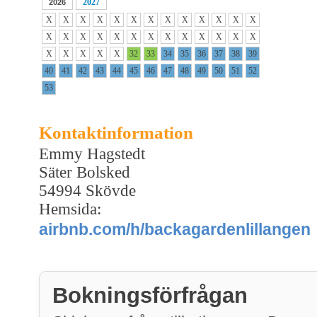
2027
2026
X
X
X
X
X
X
X
X
X
X
X
X
X
X
X
X
X
X
X
X
X
X
X
X
X
X
X
X
X
X
X
32
33
34
35
36
37
38
39
40
41
42
43
44
45
46
47
48
49
50
51
52
53
Kontaktinformation
Emmy Hagstedt
Säter Bolsked
54994 Skövde
Hemsida:
airbnb.com/h/backagardenlillangen
Bokningsförfrågan