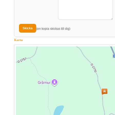
(en kopia skickas till dig)
Karta