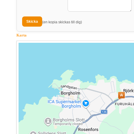
(en kopia skickas till dig)
Karta