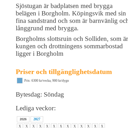
Sjöstugan är badplatsen med brygga
belägen i Borgholm. Köpingsvik med sin
fina sandstrand och som är barnvänlig oc
långgrund med brygga.
Borgholms slottsruin och Solliden, som ä
kungen och drottningens sommarbostad
ligger i Borgholm
Priser och tillgänglighetsdatum
Pris: 6300 kr/vecka, 900 kr/dygn
Bytesdag: Söndag
Lediga veckor:
2027
2026
X
X
X
X
X
X
X
X
X
X
X
X
X