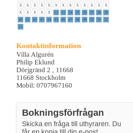
X
X
X
X
X
X
X
X
X
X
X
X
X
X
X
X
X
X
32
33
34
35
36
37
38
39
40
41
42
43
44
45
46
47
48
49
50
51
52
53
Kontaktinformation
Villa Algurén
Philip Eklund
Dörjgränd 2 , 11668
11668 Stockholm
Mobil: 0707967160
Bokningsförfrågan
Skicka en fråga till uthyraren. Du
får en kopia till din e-post.