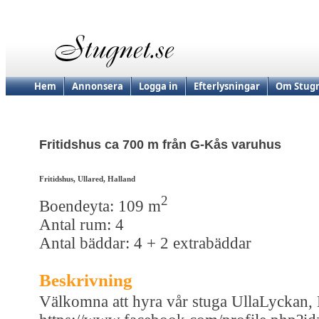
Hem
Annonsera
Logga in
Efterlysningar
Om Stugn
Fritidshus ca 700 m från G-Kås varuhus
Fritidshus, Ullared, Halland
2
Boendeyta: 109 m
Antal rum: 4
Antal bäddar: 4 + 2 extrabäddar
Beskrivning
Välkomna att hyra vår stuga UllaLyckan, 