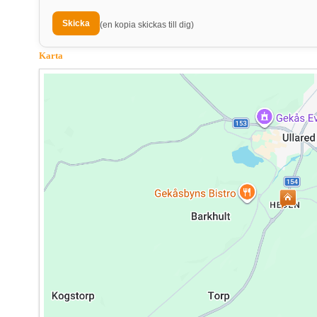
(en kopia skickas till dig)
Karta