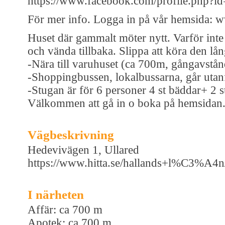
https://www.facebook.com/profile.php?
För mer info. Logga in på vår hemsida: 
Huset där gammalt möter nytt. Varför inte t
och vända tillbaka. Slippa att köra den 
-Nära till varuhuset (ca 700m, gångavstån
-Shoppingbussen, lokalbussarna, går utan
-Stugan är för 6 personer 4 st bäddar+ 2 st
Välkommen att gå in o boka på hemsidan
Vägbeskrivning
Hedevivägen 1, Ullared
https://www.hitta.se/hallands+l%C3%
I närheten
Affär: ca 700 m
Apotek: ca 700 m