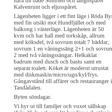
nära till både Solliften och längdspåret
Kalvenrunt och eljusspåret.
Lägenheten ligger i ett fint läge i Röda By
med fin utsikt mot Hundfjället och med
balkong i västerläge. Lägenheten är 50
kvm och har hall med torkskåp, allrum
med köksdel, två sovrum totalt 7 bäddar,
sovrum 1 en våningssäng 2+1 och sovru
2 med två våningssängar. Helkaklat
badrum med dusch och bastu samt en
separat toalett. Köket är modernt utrustat
med diskmaskin/micro/ugn/kyl/frys.
Gångavstånd till affärer och restauranger i
Tandådalen.
Byten söndagar.
Vi hyr ut till familjer och vuxet sällskap