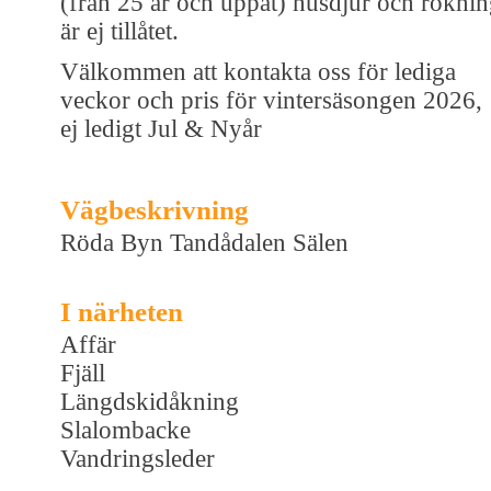
(från 25 år och uppåt) husdjur och rökni
är ej tillåtet.
Välkommen att kontakta oss för lediga
veckor och pris för vintersäsongen 2026,
ej ledigt Jul & Nyår
Vägbeskrivning
Röda Byn Tandådalen Sälen
I närheten
Affär
Fjäll
Längdskidåkning
Slalombacke
Vandringsleder