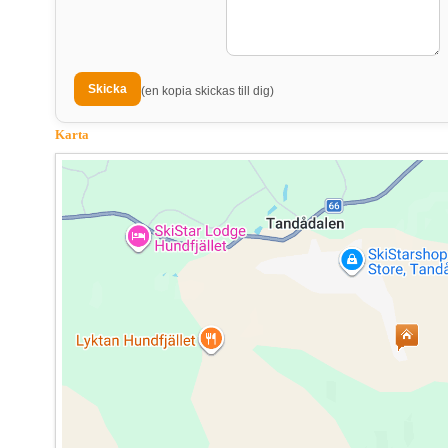
(en kopia skickas till dig)
Karta