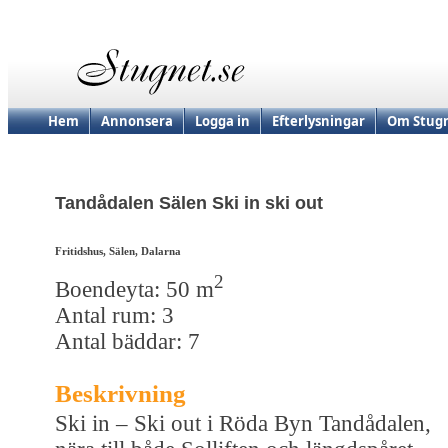
Hem
Annonsera
Logga in
Efterlysningar
Om Stugn
Tandådalen Sälen Ski in ski out
Fritidshus, Sälen, Dalarna
2
Boendeyta: 50 m
Antal rum: 3
Antal bäddar: 7
Beskrivning
Ski in – Ski out i Röda Byn Tandådalen,