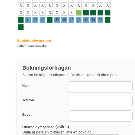
X
X
X
X
X
X
X
X
X
X
X
X
X
X
X
X
X
X
X
X
X
35
36
37
38
39
40
41
42
43
44
45
46
47
48
49
50
51
52
53
Kontaktinformation
Esther Domanowsky
Bokningsförfrågan
Skicka en fråga till uthyraren. Du får en kopia till din e-post.
Namn
Telefon
Epost
(valfritt)
Önskad hyresperiod
Detta är bara en förfrågan, inte en bokning.