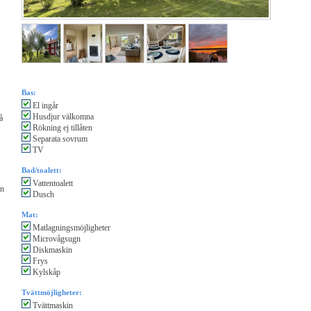
Bas:
El ingår
Husdjur välkomna
å
Rökning ej tillåten
Separata sovrum
TV
Bad/toalett:
Vattentoalett
en
Dusch
Mat:
Matlagningsmöjligheter
Microvågsugn
Diskmaskin
Frys
Kylskåp
Tvättmöjligheter:
Tvättmaskin