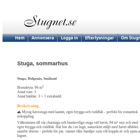
Hem
Annonsera
Logga in
Efterlysningar
Om Stugn
Stuga, sommarhus
Stuga, Helgenäs, Småland
2
Boendeyta: 94 m
Antal rum: 3
Antal bäddar: 3 + 1 extrabädd
Beskrivning
🌊 Mysig havsstuga med kamin, egen brygga och roddbåt – perfekt för romantisk
avkoppling
Välkommen till vår charmiga och hemtrevliga stuga vid havet, 94 m² stor och med
egen brygga och roddbåt. Här bor du i en lugn, naturskön miljö med havet alldeles
utanför dörren – perfekt för par, vänner eller familjer som vill koppla av och njuta 
lugnet.