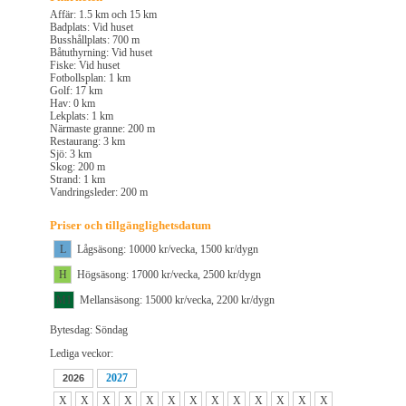
Affär: 1.5 km och 15 km
Badplats: Vid huset
Busshållplats: 700 m
Båtuthyrning: Vid huset
Fiske: Vid huset
Fotbollsplan: 1 km
Golf: 17 km
Hav: 0 km
Lekplats: 1 km
Närmaste granne: 200 m
Restaurang: 3 km
Sjö: 3 km
Skog: 200 m
Strand: 1 km
Vandringsleder: 200 m
Priser och tillgänglighetsdatum
L
Lågsäsong: 10000 kr/vecka, 1500 kr/dygn
H
Högsäsong: 17000 kr/vecka, 2500 kr/dygn
M1
Mellansäsong: 15000 kr/vecka, 2200 kr/dygn
Bytesdag: Söndag
Lediga veckor:
2027
2026
X
X
X
X
X
X
X
X
X
X
X
X
X