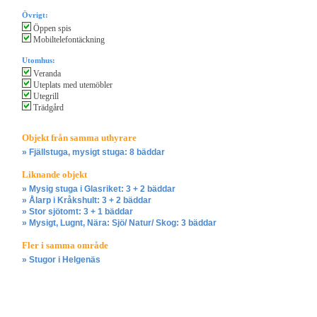
Övrigt:
Öppen spis
Mobiltelefontäckning
Utomhus:
Veranda
Uteplats med utemöbler
Utegrill
Trädgård
Objekt från samma uthyrare
» Fjällstuga, mysigt stuga: 8 bäddar
Liknande objekt
» Mysig stuga i Glasriket: 3 + 2 bäddar
» Ålarp i Kråkshult: 3 + 2 bäddar
» Stor sjötomt: 3 + 1 bäddar
» Mysigt, Lugnt, Nära: Sjö/ Natur/ Skog: 3 bäddar
Fler i samma område
» Stugor i Helgenäs