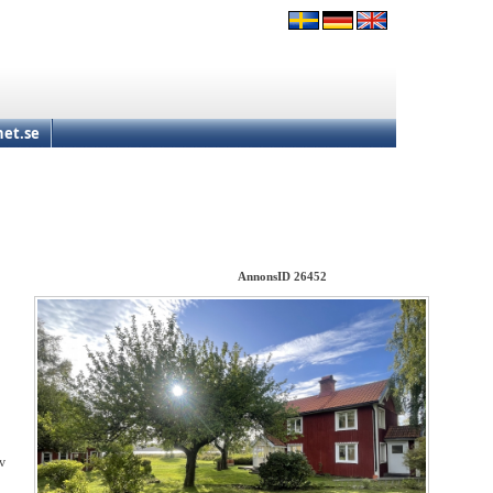
et.se
AnnonsID 26452
av