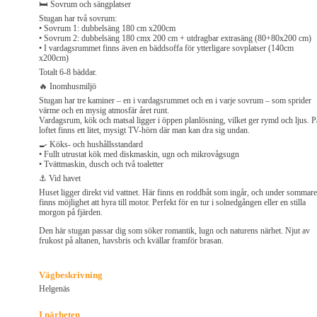
🛏 Sovrum och sängplatser
Stugan har två sovrum:
• Sovrum 1: dubbelsäng 180 cm x200cm
• Sovrum 2: dubbelsäng 180 cmx 200 cm + utdragbar extrasäng (80+80x200 cm)
• I vardagsrummet finns även en bäddsoffa för ytterligare sovplatser (140cm
x200cm)
Totalt 6-8 bäddar.
🔥 Inomhusmiljö
Stugan har tre kaminer – en i vardagsrummet och en i varje sovrum – som sprider
värme och en mysig atmosfär året runt.
Vardagsrum, kök och matsal ligger i öppen planlösning, vilket ger rymd och ljus. P
loftet finns ett litet, mysigt TV-hörn där man kan dra sig undan.
🍳 Köks- och hushållsstandard
• Fullt utrustat kök med diskmaskin, ugn och mikrovågsugn
• Tvättmaskin, dusch och två toaletter
⚓ Vid havet
Huset ligger direkt vid vattnet. Här finns en roddbåt som ingår, och under sommar
finns möjlighet att hyra till motor. Perfekt för en tur i solnedgången eller en stilla
morgon på fjärden.
Den här stugan passar dig som söker romantik, lugn och naturens närhet. Njut av
frukost på altanen, havsbris och kvällar framför brasan.
Vägbeskrivning
Helgenäs
I närheten