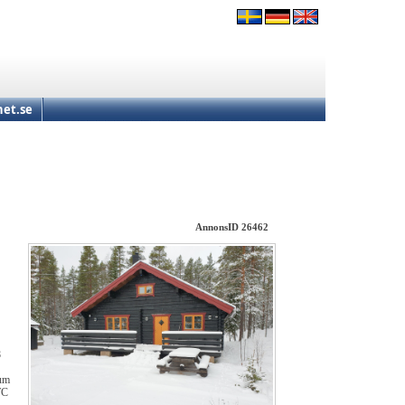
et.se
AnnonsID 26462
8
rum
WC