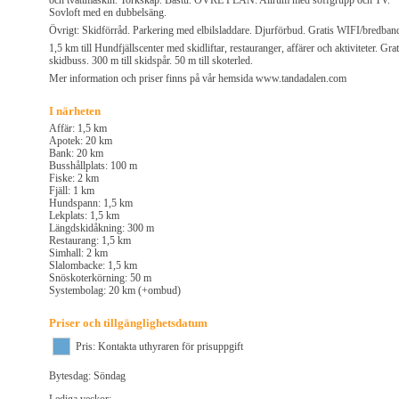
och tvättmaskin. Torkskåp. Bastu. ÖVRE PLAN: Allrum med soffgrupp och TV.
Sovloft med en dubbelsäng.
Övrigt: Skidförråd. Parkering med elbilsladdare. Djurförbud. Gratis WIFI/bredban
1,5 km till Hundfjällscenter med skidliftar, restauranger, affärer och aktiviteter. Grat
skidbuss. 300 m till skidspår. 50 m till skoterled.
Mer information och priser finns på vår hemsida www.tandadalen.com
I närheten
Affär: 1,5 km
Apotek: 20 km
Bank: 20 km
Busshållplats: 100 m
Fiske: 2 km
Fjäll: 1 km
Hundspann: 1,5 km
Lekplats: 1,5 km
Längdskidåkning: 300 m
Restaurang: 1,5 km
Simhall: 2 km
Slalombacke: 1,5 km
Snöskoterkörning: 50 m
Systembolag: 20 km (+ombud)
Priser och tillgänglighetsdatum
Pris: Kontakta uthyraren för prisuppgift
Bytesdag: Söndag