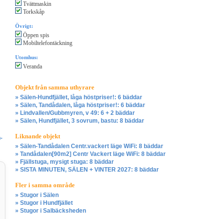
Tvättmaskin
Torkskåp
Övrigt:
Öppen spis
Mobiltelefontäckning
Utomhus:
Veranda
Objekt från samma uthyrare
» Sälen-Hundfjället, låga höstpriser!: 6 bäddar
» Sälen, Tandådalen, låga höstpriser!: 6 bäddar
» Lindvallen/Gubbmyren, v 49: 6 + 2 bäddar
» Sälen, Hundfjället, 3 sovrum, bastu: 8 bäddar
Liknande objekt
-
» Sälen-Tandådalen Centr.vackert läge WiFi: 8 bäddar
» Tandådalen[90m2] Centr Vackert läge WiFi: 8 bäddar
» Fjällstuga, mysigt stuga: 8 bäddar
» SISTA MINUTEN, SÄLEN + VINTER 2027: 8 bäddar
Fler i samma område
» Stugor i Sälen
» Stugor i Hundfjället
» Stugor i Salbäcksheden