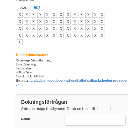
Lediga veckor:
2027
2026
X
X
X
X
X
X
X
X
X
X
X
X
X
X
X
X
X
X
X
X
X
X
X
X
X
X
X
X
X
X
X
X
X
X
X
X
X
X
X
X
X
X
X
X
X
X
X
X
X
X
X
X
X
Kontaktinformation
Rehnbergs Stuguthyrning
Ewa Rehnberg
Tandådalen
780 67 Sälen
Mobil: 0737 144454
Hemsida:
tandadalen.com/boende/hundfjallet-salbacksheden-movagen
7/
Bokningsförfrågan
Skicka en fråga till uthyraren. Du får en kopia till din e-post.
Namn