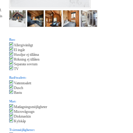
d.
is
Bas:
Allergivänligt
El ingår
Husdjur ej tillåtna
Rökning ej tillåten
Separata sovrum
TV
Bad/toalett:
Vattentoalett
Dusch
Bastu
Mat:
Matlagningsmöjligheter
Microvågsugn
Diskmaskin
Kylskåp
Tvättmöjligheter: