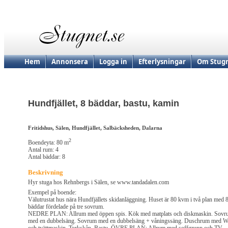
Hem
Annonsera
Logga in
Efterlysningar
Om Stugn
Hundfjället, 8 bäddar, bastu, kamin
Fritidshus, Sälen, Hundfjället, Salbäcksheden, Dalarna
2
Boendeyta: 80 m
Antal rum: 4
Antal bäddar: 8
Beskrivning
Hyr stuga hos Rehnbergs i Sälen, se www.tandadalen.com
Exempel på boende:
Välutrustat hus nära Hundfjällets skidanläggning. Huset är 80 kvm i två plan med 
bäddar fördelade på tre sovrum.
NEDRE PLAN: Allrum med öppen spis. Kök med matplats och diskmaskin. Sov
med en dubbelsäng. Sovrum med en dubbelsäng + våningssäng. Duschrum med 