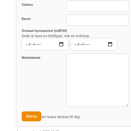
Telefon
Epost
(valfritt)
Önskad hyresperiod
Detta är bara en förfrågan, inte en bokning.
–
Meddelande
(en kopia skickas till dig)