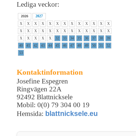
Lediga veckor:
2027
2026
X
X
X
X
X
X
X
X
X
X
X
X
X
X
X
X
X
X
X
X
X
X
X
X
X
X
X
X
X
X
X
32
33
34
35
36
37
38
39
40
41
42
43
44
45
46
47
48
49
50
51
52
53
Kontaktinformation
Josefine Espegren
Ringvägen 22A
92492 Blattnicksele
Mobil: 0(0) 79 304 00 19
blattnicksele.eu
Hemsida: