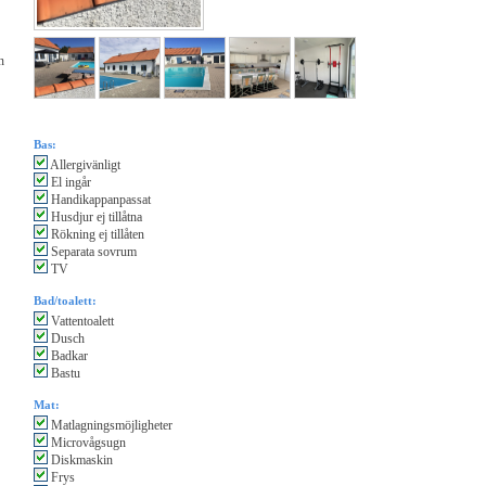
n
Bas:
Allergivänligt
El ingår
Handikappanpassat
Husdjur ej tillåtna
Rökning ej tillåten
Separata sovrum
TV
Bad/toalett:
Vattentoalett
Dusch
Badkar
Bastu
Mat:
Matlagningsmöjligheter
Microvågsugn
Diskmaskin
Frys