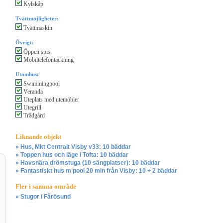
Kylskåp
Tvättmöjligheter:
Tvättmaskin
Övrigt:
Öppen spis
Mobiltelefontäckning
Utomhus:
Swimmingpool
Veranda
Uteplats med utemöbler
Utegrill
Trädgård
Liknande objekt
» Hus, Mkt Centralt Visby v33: 10 bäddar
» Toppen hus och läge i Tofta: 10 bäddar
» Havsnära drömstuga (10 sängplatser): 10 bäddar
» Fantastiskt hus m pool 20 min från Visby: 10 + 2 bäddar
Fler i samma område
» Stugor i Fårösund