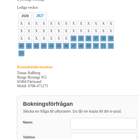
Lediga veckor:
2027
2026
X
X
X
X
X
X
X
X
X
X
X
X
X
X
X
X
X
X
X
X
X
X
X
X
X
X
X
X
X
X
X
X
X
34
35
36
37
38
39
40
41
42
43
44
45
46
47
48
49
50
51
52
53
Kontaktinformation
Tomas Hallberg
Bunge Broungs 912
62464 Fårösund
Mobil: 0708-471273
Bokningsförfrågan
Skicka en fråga till uthyraren. Du får en kopia till din e-post.
Namn
Telefon