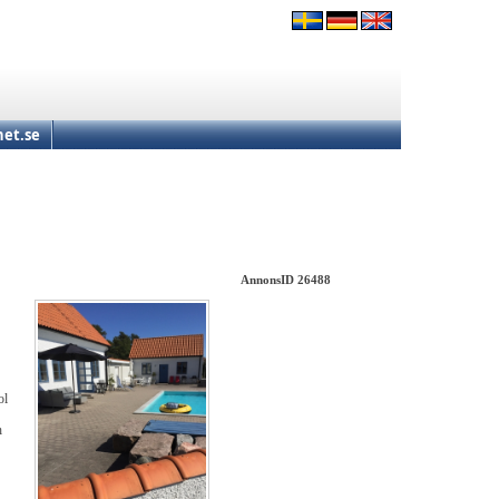
et.se
AnnonsID 26488
ol
h