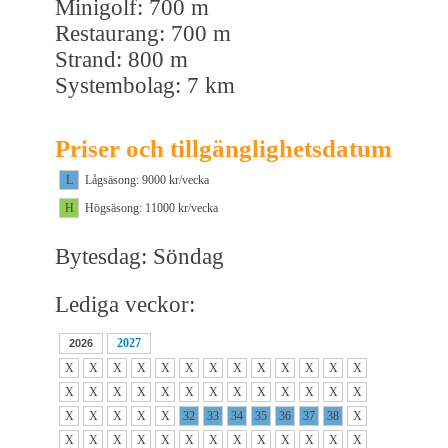
Minigolf: 700 m
Restaurang: 700 m
Strand: 800 m
Systembolag: 7 km
Priser och tillgänglighetsdatum
L
Lågsäsong: 9000 kr/vecka
H
Högsäsong: 11000 kr/vecka
Bytesdag: Söndag
Lediga veckor:
2027
2026
X
X
X
X
X
X
X
X
X
X
X
X
X
X
X
X
X
X
X
X
X
X
X
X
X
X
X
X
X
X
X
32
33
34
35
36
37
38
X
X
X
X
X
X
X
X
X
X
X
X
X
X