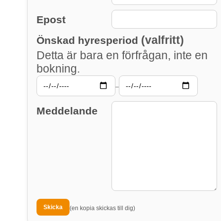
Epost
(valfritt)
Önskad hyresperiod
Detta är bara en förfrågan, inte en
bokning.
–
Meddelande
(en kopia skickas till dig)