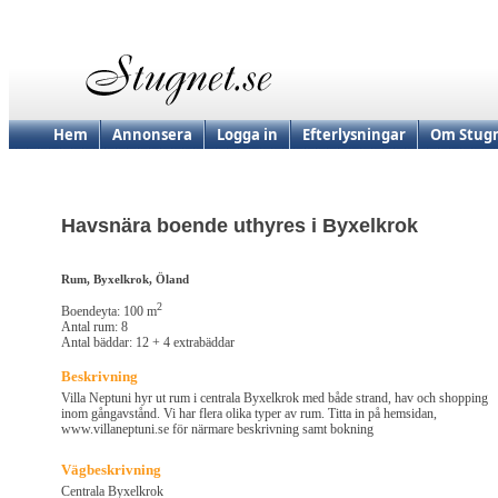
Hem
Annonsera
Logga in
Efterlysningar
Om Stugn
Havsnära boende uthyres i Byxelkrok
Rum, Byxelkrok, Öland
2
Boendeyta: 100 m
Antal rum: 8
Antal bäddar: 12 + 4 extrabäddar
Beskrivning
Villa Neptuni hyr ut rum i centrala Byxelkrok med både strand, hav och shopping
inom gångavstånd. Vi har flera olika typer av rum. Titta in på hemsidan,
www.villaneptuni.se för närmare beskrivning samt bokning
Vägbeskrivning
Centrala Byxelkrok