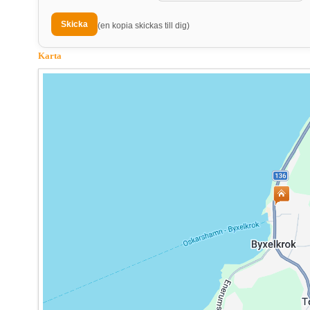
(en kopia skickas till dig)
Karta