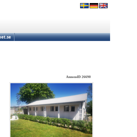
et.se
AnnonsID 26690