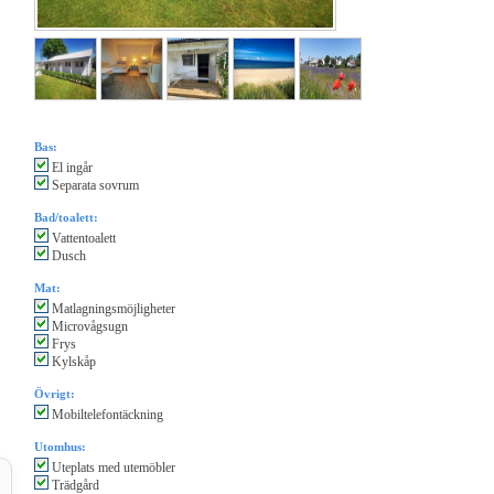
Bas:
El ingår
Separata sovrum
Bad/toalett:
Vattentoalett
Dusch
Mat:
Matlagningsmöjligheter
Microvågsugn
Frys
Kylskåp
Övrigt:
Mobiltelefontäckning
Utomhus:
Uteplats med utemöbler
Trädgård