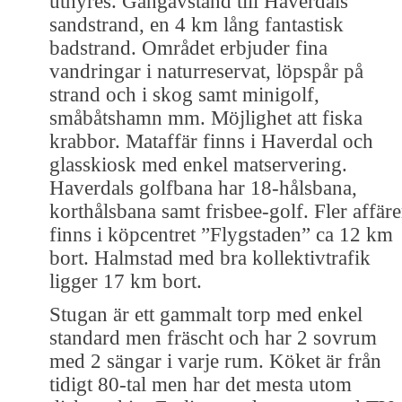
uthyres. Gångavstånd till Haverdals
sandstrand, en 4 km lång fantastisk
badstrand. Området erbjuder fina
vandringar i naturreservat, löpspår på
strand och i skog samt minigolf,
småbåtshamn mm. Möjlighet att fiska
krabbor. Mataffär finns i Haverdal och
glasskiosk med enkel matservering.
Haverdals golfbana har 18-hålsbana,
korthålsbana samt frisbee-golf. Fler affäre
finns i köpcentret ”Flygstaden” ca 12 km
bort. Halmstad med bra kollektivtrafik
ligger 17 km bort.
Stugan är ett gammalt torp med enkel
standard men fräscht och har 2 sovrum
med 2 sängar i varje rum. Köket är från
tidigt 80-tal men har det mesta utom