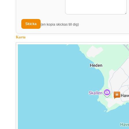
(en kopia skickas till dig)
Karta