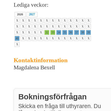
Lediga veckor:
2027
2026
X
X
X
X
X
X
X
X
X
X
X
X
X
X
X
X
X
X
X
X
X
X
X
X
X
X
X
X
X
X
X
32
33
34
35
36
37
38
39
40
X
X
X
X
X
X
X
X
X
X
X
X
X
Kontaktinformation
Magdalena Bexell
Bokningsförfrågan
Skicka en fråga till uthyraren. Du