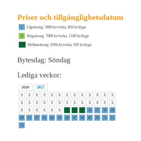
Priser och tillgänglighetsdatum
L
Lågsäsong: 5800 kr/vecka, 850 kr/dygn
H
Högsäsong: 7000 kr/vecka, 1100 kr/dygn
M1
Mellansäsong: 6500 kr/vecka, 950 kr/dygn
Bytesdag: Söndag
Lediga veckor:
2027
2026
X
X
X
X
X
X
X
X
X
X
X
X
X
X
X
X
X
X
X
X
X
X
X
X
X
X
X
X
X
X
X
X
33
34
35
36
37
38
39
40
41
42
43
44
45
46
47
48
49
50
51
52
53