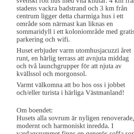
svenskt rött hus med vita knutar. 4 km frå
stadens vackra badstrand och 3 km från
centrum ligger detta charmiga hus i ett
område som närmast kan liknas en
sommaridyll i ett koloniområde med grati
parkering och wifi.
Huset erbjuder varm utomhusjacuzzi året
runt, en härlig terrass att avnjuta middag
och två launchgrupper för att njuta av
kvällssol och morgonsol.
Varmt välkomna att bo hos oss i jobbet
och/eller turista i härliga Västmanland!
Om boendet:
Husets alla sovrum är nyligen renoverade
modernt och harmoniskt inredda. I
vardagsrummet finns en generös soffa so