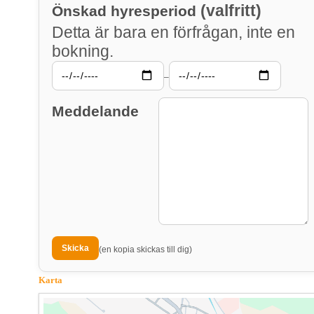
(valfritt)
Önskad hyresperiod
Detta är bara en förfrågan, inte en
bokning.
–
Meddelande
(en kopia skickas till dig)
Karta