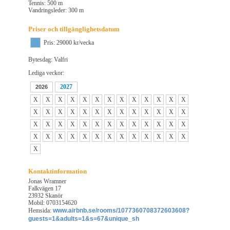
Tennis: 500 m
Vandringsleder: 300 m
Priser och tillgänglighetsdatum
Pris: 29000 kr/vecka
Bytesdag: Valfri
Lediga veckor:
2027
2026
X
X
X
X
X
X
X
X
X
X
X
X
X
X
X
X
X
X
X
X
X
X
X
X
X
X
X
X
X
X
X
X
X
X
X
X
X
X
X
X
X
X
X
X
X
X
X
X
X
X
X
X
X
Kontaktinformation
Jonas Wramner
Falkvägen 17
23932 Skanör
Mobil: 0703154620
Hemsida:
www.airbnb.se/rooms/1077360708372603608?
guests=1&adults=1&s=67&unique_sh