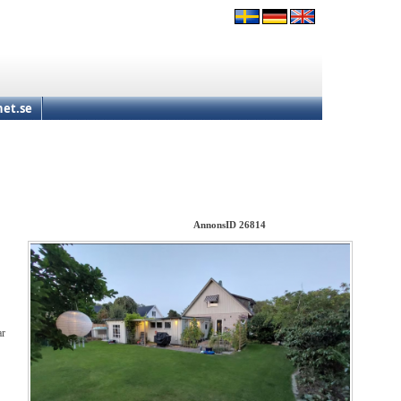
et.se
AnnonsID 26814
ar