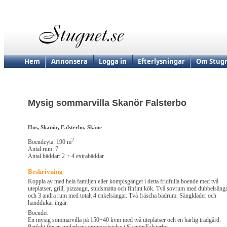
Hem
Annonsera
Logga in
Efterlysningar
Om Stugn
Mysig sommarvilla Skanör Falsterbo
Hus, Skanör, Falsterbo, Skåne
2
Boendeyta: 190 m
Antal rum: 7
Antal bäddar: 2 + 4 extrabäddar
Beskrivning
Koppla av med hela familjen eller kompisgänget i detta fridfulla boende med två
uteplatser, grill, pizzaugn, studsmatta och finfint kök. Två sovrum med dubbelsäng
och 3 andra rum med totalt 4 enkelsängar. Två fräscha badrum. Sängkläder och
handdukar ingår.
Boendet
En mysig sommarvilla på 150+40 kvm med två uteplatser och en härlig trädgård.