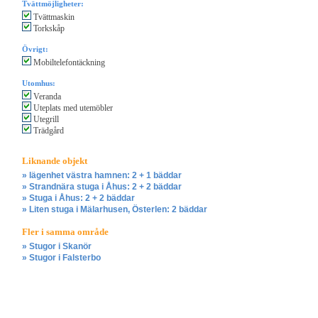
Tvättmöjligheter:
Tvättmaskin
Torkskåp
Övrigt:
Mobiltelefontäckning
Utomhus:
Veranda
Uteplats med utemöbler
Utegrill
Trädgård
Liknande objekt
» lägenhet västra hamnen: 2 + 1 bäddar
» Strandnära stuga i Åhus: 2 + 2 bäddar
» Stuga i Åhus: 2 + 2 bäddar
» Liten stuga i Mälarhusen, Österlen: 2 bäddar
Fler i samma område
» Stugor i Skanör
» Stugor i Falsterbo