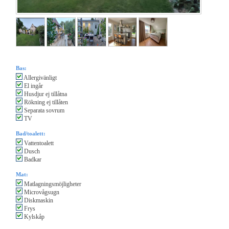
Bas:
Allergivänligt
El ingår
Husdjur ej tillåtna
Rökning ej tillåten
Separata sovrum
TV
Bad/toalett:
Vattentoalett
Dusch
Badkar
Mat:
Matlagningsmöjligheter
Microvågsugn
Diskmaskin
Frys
Kylskåp