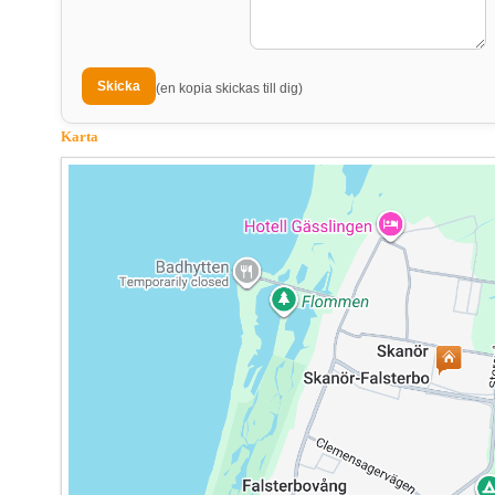
(en kopia skickas till dig)
Karta