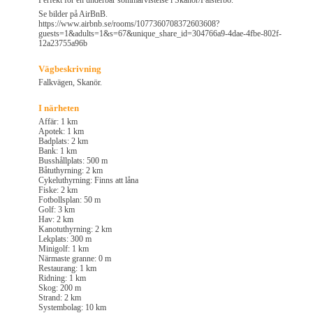
Perfekt för en underbar sommarvistelse i Skanör/Falsterbo.
Se bilder på AirBnB.
https://www.airbnb.se/rooms/1077360708372603608?
guests=1&adults=1&s=67&unique_share_id=304766a9-4dae-4fbe-802f-
12a23755a96b
Vägbeskrivning
Falkvägen, Skanör.
I närheten
Affär: 1 km
Apotek: 1 km
Badplats: 2 km
Bank: 1 km
Busshållplats: 500 m
Båtuthyrning: 2 km
Cykeluthyrning: Finns att låna
Fiske: 2 km
Fotbollsplan: 50 m
Golf: 3 km
Hav: 2 km
Kanotuthyrning: 2 km
Lekplats: 300 m
Minigolf: 1 km
Närmaste granne: 0 m
Restaurang: 1 km
Ridning: 1 km
Skog: 200 m
Strand: 2 km
Systembolag: 10 km