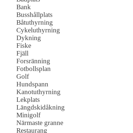
Bank
Busshållplats
Båtuthyrning
Cykeluthyrning
Dykning
Fiske
Fjäll
Forsränning
Fotbollsplan
Golf
Hundspann
Kanotuthyrning
Lekplats
Längdskidåkning
Minigolf
Närmaste granne
Restaurang