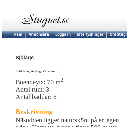
Hem
Annonsera
Logga in
Efterlysningar
Om Stugn
Sjöläge
Fritidshus, Årjäng, Värmland
2
Boendeyta: 70 m
Antal rum: 3
Antal bäddar: 6
Beskrivning
Näsudden ligger naturskönt på en egen