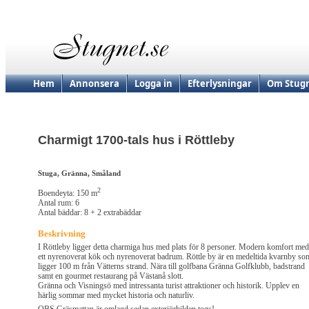
Hem
Annonsera
Logga in
Efterlysningar
Om Stugn
Charmigt 1700-tals hus i Röttleby
Stuga, Gränna, Småland
2
Boendeyta: 150 m
Antal rum: 6
Antal bäddar: 8 + 2 extrabäddar
Beskrivning
I Röttleby ligger detta charmiga hus med plats för 8 personer. Modern komfort med
ett nyrenoverat kök och nyrenoverat badrum. Röttle by är en medeltida kvarnby so
ligger 100 m från Vätterns strand. Nära till golfbana Gränna Golfklubb, badstrand
samt en gourmet restaurang på Västanå slott.
Gränna och Visningsö med intressanta turist attraktioner och historik. Upplev en
härlig sommar med mycket historia och naturliv.