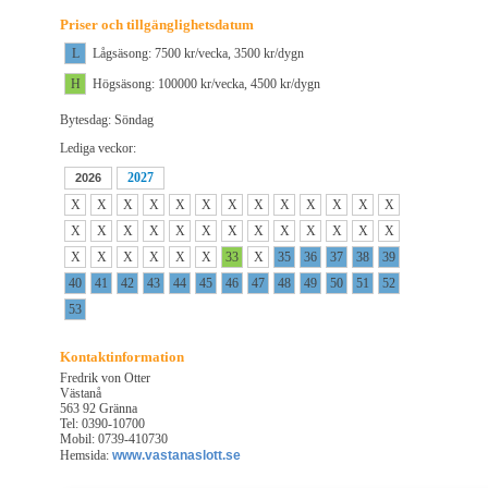
Priser och tillgänglighetsdatum
L
Lågsäsong: 7500 kr/vecka, 3500 kr/dygn
H
Högsäsong: 100000 kr/vecka, 4500 kr/dygn
Bytesdag: Söndag
Lediga veckor:
2027
2026
X
X
X
X
X
X
X
X
X
X
X
X
X
X
X
X
X
X
X
X
X
X
X
X
X
X
X
X
X
X
X
X
33
X
35
36
37
38
39
40
41
42
43
44
45
46
47
48
49
50
51
52
53
Kontaktinformation
Fredrik von Otter
Västanå
563 92 Gränna
Tel: 0390-10700
Mobil: 0739-410730
Hemsida:
www.vastanaslott.se