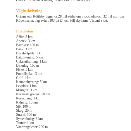
OBS Gräsmattan är omlagd sedan exteriörbilden togs!
Vägbeskrivning
Gränna och Röttleby ligger ca 28 mil söder om Stockholm och 32 mil norr om
Köpenhamn. Tag avfart 103 på E4 och följ skyltarna Västanå slott.
I närheten
Affär: 3 km
Apotek: 3 km
Badplats: 100 m
Bank: 3 km
Busshållplats: 1 km
Båtuthyrning: 5 km
Cykeluthyrning: 1 km
Dykning: 100 m
Fiske: 5 km
Fotbollsplan: 3 km
Golf: 1 km
Kanotuthyrning: 5 km
Lekplats: 1 km
Minigolf: 3 km
Närmaste granne: 100 m
Restaurang: 1 km
Ridning: 10 km
Sjö: 100 m
Skog: 20 m
Strand: 100 m
Systembolag: 3 km
Tennis: 1 km
Vandringsleder: 200 m