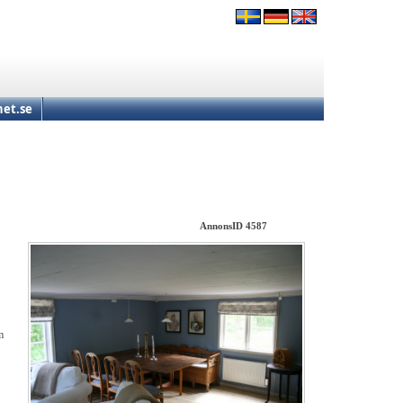
et.se
AnnonsID 4587
m