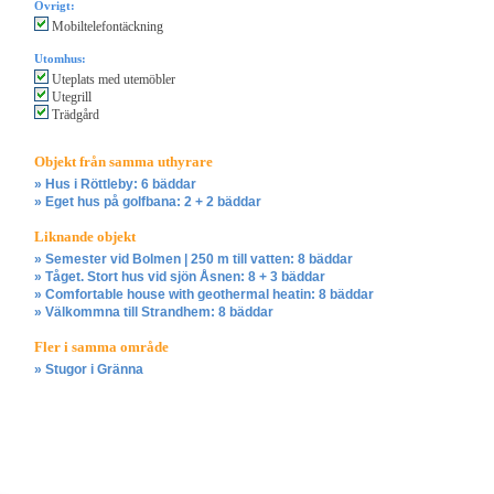
Övrigt:
Mobiltelefontäckning
Utomhus:
Uteplats med utemöbler
Utegrill
Trädgård
Objekt från samma uthyrare
» Hus i Röttleby: 6 bäddar
» Eget hus på golfbana: 2 + 2 bäddar
Liknande objekt
» Semester vid Bolmen | 250 m till vatten: 8 bäddar
» Tåget. Stort hus vid sjön Åsnen: 8 + 3 bäddar
» Comfortable house with geothermal heatin: 8 bäddar
» Välkommna till Strandhem: 8 bäddar
Fler i samma område
» Stugor i Gränna