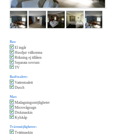
Bas:
El ingår
Husdjur välkomna
Rökning ej tillåten
Separata sovrum
TV
Bad/toalett:
Vattentoalett
Dusch
Mat:
Matlagningsmöjligheter
Microvågsugn
Diskmaskin
Kylskåp
Tvättmöjligheter:
Tvättmaskin