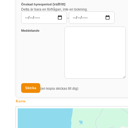
(valfritt)
Önskad hyresperiod
Detta är bara en förfrågan, inte en bokning.
–
Meddelande
(en kopia skickas till dig)
Karta