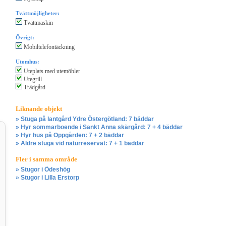
Tvättmöjligheter:
Tvättmaskin
Övrigt:
Mobiltelefontäckning
Utomhus:
Uteplats med utemöbler
Utegrill
Trädgård
Liknande objekt
» Stuga på lantgård Ydre Östergötland: 7 bäddar
» Hyr sommarboende i Sankt Anna skärgård: 7 + 4 bäddar
» Hyr hus på Oppgården: 7 + 2 bäddar
» Äldre stuga vid naturreservat: 7 + 1 bäddar
Fler i samma område
» Stugor i Ödeshög
» Stugor i Lilla Erstorp