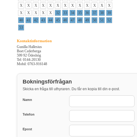
X
X
X
X
X
X
X
X
X
X
X
X
X
X
X
X
X
X
32
33
34
35
36
37
38
39
40
41
42
43
44
45
46
47
48
49
50
51
52
53
Kontaktinformation
Gunilla Hallesius
Boet Cederberga
599 92 Ödeshög
Tel: 0144-20130
Mobil: 0763-916148
Bokningsförfrågan
Skicka en fråga till uthyraren. Du får en kopia till din e-post.
Namn
Telefon
Epost