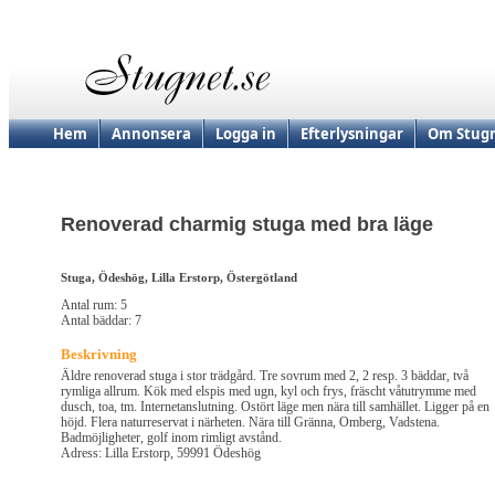
Hem
Annonsera
Logga in
Efterlysningar
Om Stugn
Renoverad charmig stuga med bra läge
Stuga, Ödeshög, Lilla Erstorp, Östergötland
Antal rum: 5
Antal bäddar: 7
Beskrivning
Äldre renoverad stuga i stor trädgård. Tre sovrum med 2, 2 resp. 3 bäddar, två
rymliga allrum. Kök med elspis med ugn, kyl och frys, fräscht våtutrymme med
dusch, toa, tm. Internetanslutning. Ostört läge men nära till samhället. Ligger på en
höjd. Flera naturreservat i närheten. Nära till Gränna, Omberg, Vadstena.
Badmöjligheter, golf inom rimligt avstånd.
Adress: Lilla Erstorp, 59991 Ödeshög