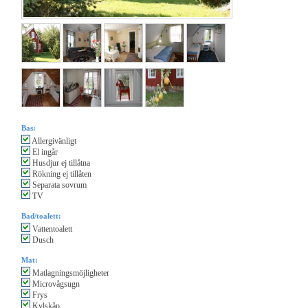
Bas:
Allergivänligt
El ingår
Husdjur ej tillåtna
Rökning ej tillåten
Separata sovrum
TV
Bad/toalett:
Vattentoalett
Dusch
Mat:
Matlagningsmöjligheter
Microvågsugn
Frys
Kylskåp