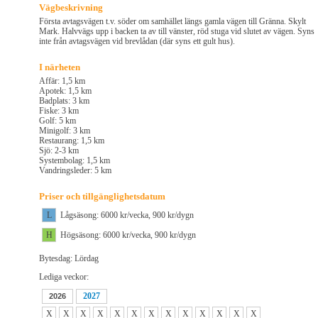
Vägbeskrivning
Första avtagsvägen t.v. söder om samhället längs gamla vägen till Gränna. Skylt
Mark. Halvvägs upp i backen ta av till vänster, röd stuga vid slutet av vägen. Syns
inte från avtagsvägen vid brevlådan (där syns ett gult hus).
I närheten
Affär: 1,5 km
Apotek: 1,5 km
Badplats: 3 km
Fiske: 3 km
Golf: 5 km
Minigolf: 3 km
Restaurang: 1,5 km
Sjö: 2-3 km
Systembolag: 1,5 km
Vandringsleder: 5 km
Priser och tillgänglighetsdatum
L
Lågsäsong: 6000 kr/vecka, 900 kr/dygn
H
Högsäsong: 6000 kr/vecka, 900 kr/dygn
Bytesdag: Lördag
Lediga veckor:
2027
2026
X
X
X
X
X
X
X
X
X
X
X
X
X