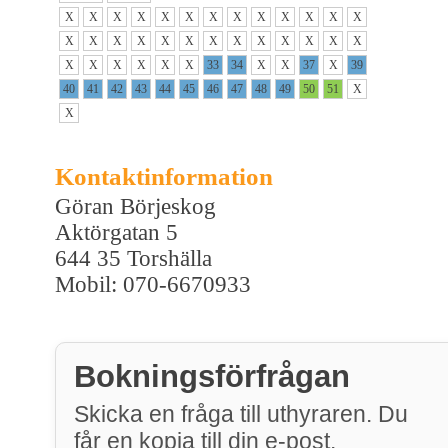
X
X
X
X
X
X
X
X
X
X
X
X
X
X
X
X
X
X
X
X
X
X
X
X
X
X
X
X
X
X
X
X
33
34
X
X
37
X
39
40
41
42
43
44
45
46
47
48
49
50
51
X
X
Kontaktinformation
Göran Börjeskog
Aktörgatan 5
644 35 Torshälla
Mobil: 070-6670933
Bokningsförfrågan
Skicka en fråga till uthyraren. Du
får en kopia till din e-post.