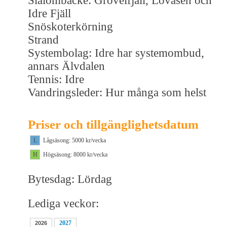
Slalombacke: Grövelfjäll, Lövåsen och
Idre Fjäll
Snöskoterkörning
Strand
Systembolag: Idre har systemombud,
annars Älvdalen
Tennis: Idre
Vandringsleder: Hur många som helst
Priser och tillgänglighetsdatum
L
Lågsäsong: 5000 kr/vecka
H
Högsäsong: 8000 kr/vecka
Bytesdag: Lördag
Lediga veckor:
2027
2026