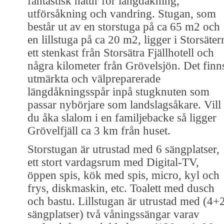
fantastisk natur för längdåkning,
utförsåkning och vandring. Stugan, som
består ut av en storstuga på ca 65 m2 och
en lillstuga på ca 20 m2, ligger i Storsäter
ett stenkast från Storsätra Fjällhotell och
några kilometer från Grövelsjön. Det finn
utmärkta och välpreparerade
längdåkningsspår inpå stugknuten som
passar nybörjare som landslagsåkare. Vill
du åka slalom i en familjebacke så ligger
Grövelfjäll ca 3 km från huset.
Storstugan är utrustad med 6 sängplatser,
ett stort vardagsrum med Digital-TV,
öppen spis, kök med spis, micro, kyl och
frys, diskmaskin, etc. Toalett med dusch
och bastu. Lillstugan är utrustad med (4+
sängplatser) två våningssängar varav