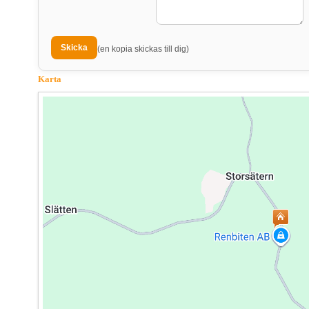
(en kopia skickas till dig)
Karta