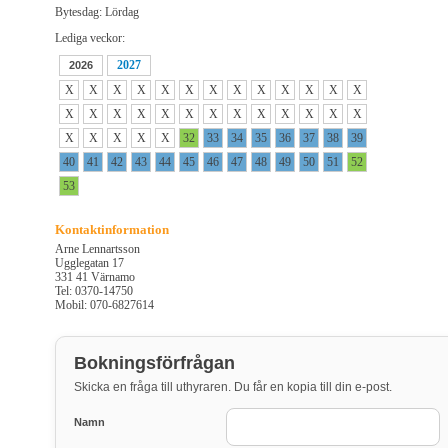
Bytesdag: Lördag
Lediga veckor:
2027
2026
X
X
X
X
X
X
X
X
X
X
X
X
X
X
X
X
X
X
X
X
X
X
X
X
X
X
X
X
X
X
X
32
33
34
35
36
37
38
39
40
41
42
43
44
45
46
47
48
49
50
51
52
53
Kontaktinformation
Arne Lennartsson
Ugglegatan 17
331 41 Värnamo
Tel: 0370-14750
Mobil: 070-6827614
Bokningsförfrågan
Skicka en fråga till uthyraren. Du får en kopia till din e-post.
Namn