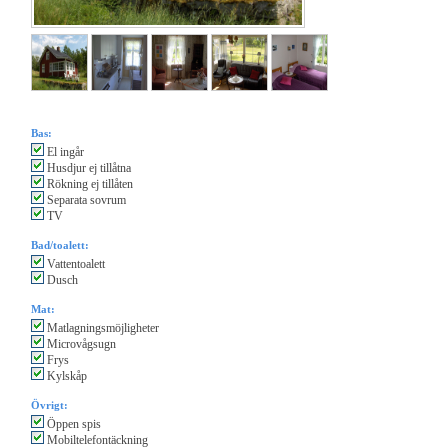
Bas:
El ingår
Husdjur ej tillåtna
Rökning ej tillåten
Separata sovrum
TV
Bad/toalett:
Vattentoalett
Dusch
Mat:
Matlagningsmöjligheter
Microvågsugn
Frys
Kylskåp
Övrigt:
Öppen spis
Mobiltelefontäckning