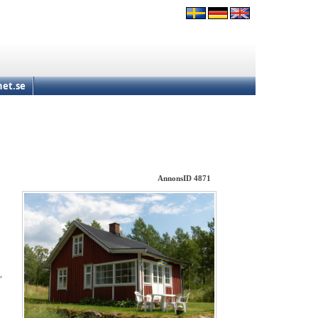
et.se
AnnonsID 4871
,