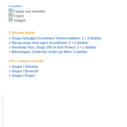
Utomhus:
Uteplats med utemöbler
Utegrill
Trädgård
Liknande objekt
» Stuga nybyggd strandnära Timmernabben: 2 + 2 bäddar
» Mysig stuga med egen strandtomt: 2 + 2 bäddar
» Hennings Hus. Stuga 200 m från Åsnen: 2 + 2 bäddar
» Mienstugan. Underbar utsikt sjö Mien: 2 bäddar
Fler i samma område
» Stugor i Skivebo
» Stugor i Broaryd
» Stugor i Fegen