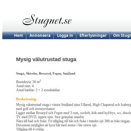
Hem
Annonsera
Logga in
Efterlysningar
Om Stugn
Mysig välutrustad stuga
Stuga, Skivebo, Broaryd, Fegen, Småland
2
Boendeyta: 56 m
Antal rum: 4
Antal bäddar: 2 + 2 extrabäddar
Beskrivning
Mysig välutrustad stuga i västra Småland nära Ullared, High Chaparral och Isaberg
med golf och äventyrsbanor.
Ligger mellan Broaryd och Fegen med 3 rum, sovloft, kök med kyl/frys, wc, dusch
TV med DVD, öppen spis. Stor gräsplan utanför.
Nära till bad och fiske. Fri tillgång till båt och fiske i mindre sjö 300 m från stugan.
Dessutom möjlighet att hyra båt med motor i lite större sjö.
Tillgång till 4 cyklar.