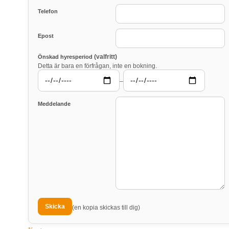
Telefon
Epost
(valfritt)
Önskad hyresperiod
Detta är bara en förfrågan, inte en bokning.
–
Meddelande
(en kopia skickas till dig)