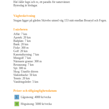
Här råder lugn och ro, ett paradis för naturvänner.
Bytesdag är lördagar.
Vägbeskrivning
Stugan ligger på gården Skivebo utmed väg 153 mitt emellan Broaryd och Fegen.
I närheten
Affär: 7 km
Apotek: 20 km
Badplats: 7 km
Bank: 20 km
Fiske: 300 m
Golf: 20 km
Kanotuthyrning: 7 km
Minigolf: 7 km
Närmaste granne: 300 m
Restaurang: 7 km
Sjö: 300 m
Skog: Utanför dörren
Slalombacke: 50 km
Tennis: 20 km
Vandringsleder: 5 km
Priser och tillgänglighetsdatum
L
Lågsäsong: 4000 kr/vecka
H
Högsäsong: 5000 kr/vecka