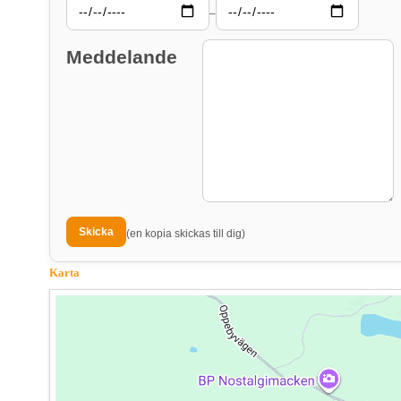
–
Meddelande
(en kopia skickas till dig)
Karta