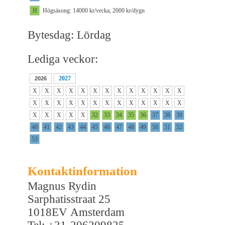
H
Högsäsong: 14000 kr/vecka, 2000 kr/dygn
Bytesdag: Lördag
Lediga veckor:
2027
2026
X
X
X
X
X
X
X
X
X
X
X
X
X
X
X
X
X
X
X
X
X
X
X
X
X
X
X
X
X
X
X
32
33
34
35
36
37
38
39
40
41
42
43
44
45
46
47
48
49
50
51
52
53
Kontaktinformation
Magnus Rydin
Sarphatisstraat 25
1018EV Amsterdam