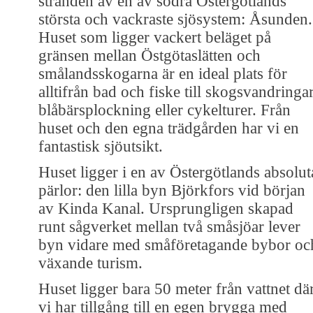
stranden av en av södra Östergötlands
största och vackraste sjösystem: Åsunden.
Huset som ligger vackert beläget på
gränsen mellan Östgötaslätten och
smålandsskogarna är en ideal plats för
alltifrån bad och fiske till skogsvandringar
blåbärsplockning eller cykelturer. Från
huset och den egna trädgården har vi en
fantastisk sjöutsikt.
Huset ligger i en av Östergötlands absolut
pärlor: den lilla byn Björkfors vid början
av Kinda Kanal. Ursprungligen skapad
runt sågverket mellan två småsjöar lever
byn vidare med småföretagande bybor oc
växande turism.
Huset ligger bara 50 meter från vattnet dä
vi har tillgång till en egen brygga med