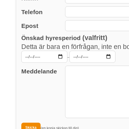
Telefon
Epost
(valfritt)
Önskad hyresperiod
Detta är bara en förfrågan, inte en b
–
Meddelande
(en kopia skickas till dig)