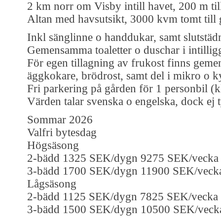
2 km norr om Visby intill havet, 200 m ti
Altan med havsutsikt, 3000 kvm tomt till 
Inkl sänglinne o handdukar, samt slutstäd
Gemensamma toaletter o duschar i intilli
För egen tillagning av frukost finns gem
äggkokare, brödrost, samt del i mikro o k
Fri parkering på gården för 1 personbil (
Värden talar svenska o engelska, dock ej 
Sommar 2026
Valfri bytesdag
Högsäsong
2-bädd 1325 SEK/dygn 9275 SEK/vecka
3-bädd 1700 SEK/dygn 11900 SEK/veck
Lågsäsong
2-bädd 1125 SEK/dygn 7825 SEK/vecka
3-bädd 1500 SEK/dygn 10500 SEK/veck