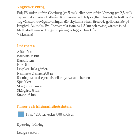
Vägbeskrivning
Följ E6 söderut ifrån Göteborg (ca 5 mil), eller norrut från Varberg (ca 2,5 mil).
Tag av vid avfarten Frillesås. Kör vänster och följ skylten Horred, fortsätt ca 2 km.
Tag vänster i trevägskorsningen där skyltarna visar: Breared, golfbana, Bo på
lantgård, Äskhults By. Fortsätt rakt fram ca 1,5 km och sväng vänster in på
Mellankullevägen. Längst in på vägen ligger Dala Gård.
Välkomna!
I närheten
Affär: 5 km
Badplats: 6 km
Bank: 5 km
Hav: 6 km
Lekplats: hela gården
Närmaste granne: 200 m
Ridning: ta med egen häst eller hyr våra till barnen
Sjö: 9 km
Skog: runt knuten
Skärgård: 6 km
Strand: 6 km
Priser och tillgänglighetsdatum
Pris: 4200 kr/vecka, 800 kr/dygn
Bytesdag: Söndag
Lediga veckor: