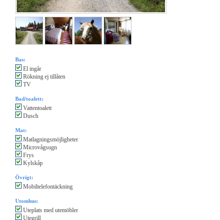
Bas:
El ingår
Rökning ej tillåten
TV
Bad/toalett:
Vattentoalett
Dusch
Mat:
Matlagningsmöjligheter
Microvågsugn
Frys
Kylskåp
Övrigt:
Mobiltelefontäckning
Utomhus:
Uteplats med utemöbler
Utegrill