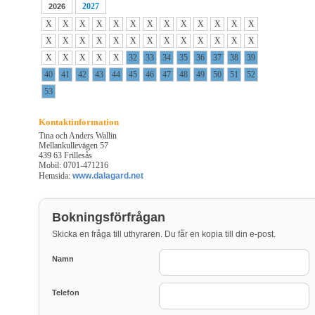
2027
2026
X
X
X
X
X
X
X
X
X
X
X
X
X
X
X
X
X
X
X
X
X
X
X
X
X
X
X
X
X
X
X
32
33
34
35
36
37
38
39
40
41
42
43
44
45
46
47
48
49
50
51
52
53
Kontaktinformation
Tina och Anders Wallin
Mellankullevägen 57
439 63 Frillesås
Mobil: 0701-471216
Hemsida:
www.dalagard.net
Bokningsförfrågan
Skicka en fråga till uthyraren. Du får en kopia till din e-post.
Namn
Telefon