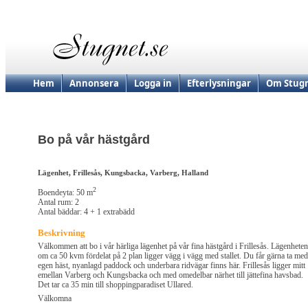
Hem
Annonsera
Logga in
Efterlysningar
Om Stugn
Bo på vår hästgård
Lägenhet, Frillesås, Kungsbacka, Varberg, Halland
2
Boendeyta: 50 m
Antal rum: 2
Antal bäddar: 4 + 1 extrabädd
Beskrivning
Välkommen att bo i vår härliga lägenhet på vår fina hästgård i Frillesås. Lägenheten
om ca 50 kvm fördelat på 2 plan ligger vägg i vägg med stallet. Du får gärna ta med
egen häst, nyanlagd paddock och underbara ridvägar finns här. Frillesås ligger mitt
emellan Varberg och Kungsbacka och med omedelbar närhet till jättefina havsbad.
Det tar ca 35 min till shoppingparadiset Ullared.
Välkomna