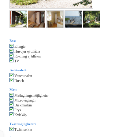
Bas:
El ingår
Husdjur ej tillåtna
Rökning ej tillåten
TV
Bad/toalett:
Vattentoalett
Dusch
Mat:
Matlagningsmöjligheter
Microvågsugn
Diskmaskin
Frys
Kylskåp
Tvättmöjligheter:
Tvättmaskin