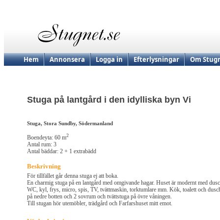
Hem
Annonsera
Logga in
Efterlysningar
Om Stugn
Stuga på lantgård i den idylliska byn Vi
Stuga, Stora Sundby, Södermanland
2
Boendeyta: 60 m
Antal rum: 3
Antal bäddar: 2 + 1 extrabädd
Beskrivning
För tillfället går denna stuga ej att boka.
En charmig stuga på en lantgård med omgivande hagar. Huset är modernt med dusc
WC, kyl, frys, micro, spis, TV, tvättmaskin, torktumlare mm. Kök, toalett och dusc
på nedre botten och 2 sovrum och tvättstuga på övre våningen.
Till stugan hör utemöbler, trädgård och Farfarshuset mitt emot.