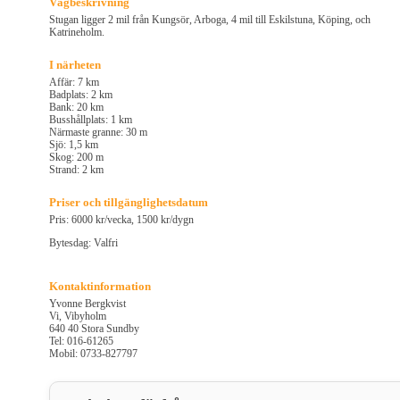
Vägbeskrivning
Stugan ligger 2 mil från Kungsör, Arboga, 4 mil till Eskilstuna, Köping, och
Katrineholm.
I närheten
Affär: 7 km
Badplats: 2 km
Bank: 20 km
Busshållplats: 1 km
Närmaste granne: 30 m
Sjö: 1,5 km
Skog: 200 m
Strand: 2 km
Priser och tillgänglighetsdatum
Pris: 6000 kr/vecka, 1500 kr/dygn
Bytesdag: Valfri
Kontaktinformation
Yvonne Bergkvist
Vi, Vibyholm
640 40 Stora Sundby
Tel: 016-61265
Mobil: 0733-827797