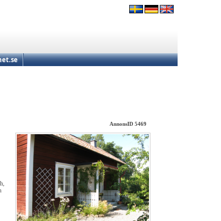
et.se
AnnonsID 5469
h,
h