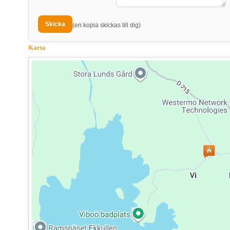
(en kopia skickas till dig)
Karta