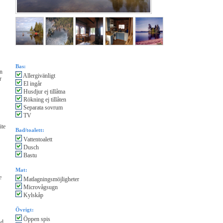
Bas:
in
Allergivänligt
r
El ingår
Husdjur ej tillåtna
Rökning ej tillåten
Separata sovrum
TV
ite
Bad/toalett:
Vattentoalett
Dusch
Bastu
Mat:
e
Matlagningsmöjligheter
Microvågsugn
Kylskåp
Övrigt:
Öppen spis
nd