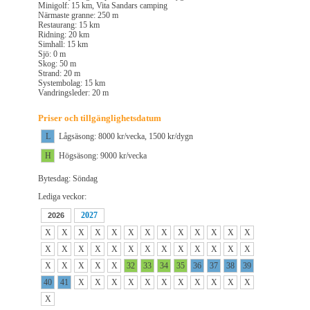
Minigolf: 15 km, Vita Sandars camping
Närmaste granne: 250 m
Restaurang: 15 km
Ridning: 20 km
Simhall: 15 km
Sjö: 0 m
Skog: 50 m
Strand: 20 m
Systembolag: 15 km
Vandringsleder: 20 m
Priser och tillgänglighetsdatum
L
Lågsäsong: 8000 kr/vecka, 1500 kr/dygn
H
Högsäsong: 9000 kr/vecka
Bytesdag: Söndag
Lediga veckor:
2027
2026
X
X
X
X
X
X
X
X
X
X
X
X
X
X
X
X
X
X
X
X
X
X
X
X
X
X
X
X
X
X
X
32
33
34
35
36
37
38
39
40
41
X
X
X
X
X
X
X
X
X
X
X
X