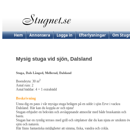
Hem
Annonsera
Logga in
Efterlysningar
Om Stugn
Mysig stuga vid sjön, Dalsland
Stuga, Dals Långed, Mellerud, Dalsland
2
Boendeyta: 30 m
Antal rum: 2
Antal bäddar: 4 + 1 extrabädd
Beskrivning
Unna dig en paus i vår mysiga stuga belägen på en udde i sjön Erve i vackra
Dalsland. Här kan du koppla av och njuta!
Stugan erbjuder en bekväm och avslappnande atmosfär med både braskamin och
bastu.
Stugan har en rymlig terrass med grill och sittplatser där du kan njuta av utsikten ö
sjön och naturen.
Här finns fantastiska möjligheter att simma, fiska, vandra och cykla.