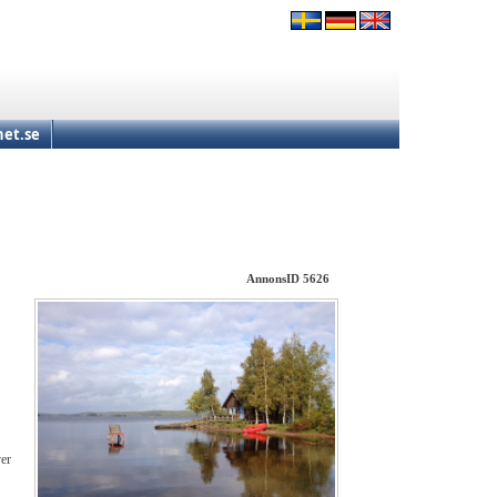
et.se
AnnonsID 5626
ver