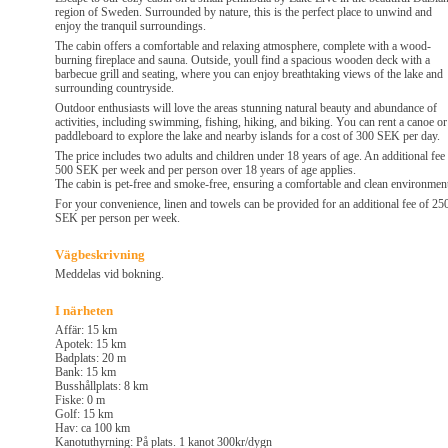
region of Sweden. Surrounded by nature, this is the perfect place to unwind and
enjoy the tranquil surroundings.
The cabin offers a comfortable and relaxing atmosphere, complete with a wood-
burning fireplace and sauna. Outside, youll find a spacious wooden deck with a
barbecue grill and seating, where you can enjoy breathtaking views of the lake and
surrounding countryside.
Outdoor enthusiasts will love the areas stunning natural beauty and abundance of
activities, including swimming, fishing, hiking, and biking. You can rent a canoe or
paddleboard to explore the lake and nearby islands for a cost of 300 SEK per day.
The price includes two adults and children under 18 years of age. An additional fee
500 SEK per week and per person over 18 years of age applies.
The cabin is pet-free and smoke-free, ensuring a comfortable and clean environmen
For your convenience, linen and towels can be provided for an additional fee of 25
SEK per person per week.
Vägbeskrivning
Meddelas vid bokning.
I närheten
Affär: 15 km
Apotek: 15 km
Badplats: 20 m
Bank: 15 km
Busshållplats: 8 km
Fiske: 0 m
Golf: 15 km
Hav: ca 100 km
Kanotuthyrning: På plats. 1 kanot 300kr/dygn