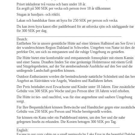
Priset inkluderar två vuxna och barn under 18 år.
En avgift på 500 SEK per vecka och person över 18 år tillkommer.
Stugan är husdjurs- och rökfri.
Lakan och handdukar finns att hyra för 250 SEK per person och vecka.
Du kan även hyra kanot eller paddleboard för att utforska sjön och närliggande öar
för 300 SEK per dag.
__________________________________________________________
Deutch:
Entfliehen Sie in unsere gemütliche Hütte auf einer kleinen Halbinsel am See Erve 
der wunderschönen Region Dalsland in Schweden. Umgeben von Natur ist dies de
perfekte Ort, um sich zu entspannen und die ruhige Umgebung zu genießen.
Die Hütte bietet eine komfortable und entspannende Atmosphäre mit einem Kamin
und einer Sauna. Draußen finden Sie eine geräumige Holzterrasse mit einem Grill
und Sitzgelegenheiten, auf der Sie atemberaubende Ausblicke auf den See und die
umliegende Landschaft genießen können.
Outdoor-Enthusiasten werden die beeindruckende natürliche Schönheit und das bre
Angebot an Aktivitäten wie Angeln, Wandern und Radfahren lieben.
Der Preis beinhaltet zwei Erwachsene und Kinder unter 18 Jahren. Eine zusätzliche
Gebühr von 500 SEK pro Woche und pro Person über 18 Jahren wird erhoben.
Die Hütte ist tier- und rauchfrei, was für eine angenehme und saubere Umgebung
sorgt.
Für Ihre Bequemlichkeit können Bettwäsche und Handtücher gegen eine zusätzlich
Gebühr von 250 SEK pro Person und Woche bereitgestellt werden.
Sie können ein Kanu oder ein Paddleboard mieten, um den See und die nahe
gelegenen Inseln zu erkunden. Die Kosten betragen 300 SEK pro Tag.
_________________________________________________________
English:
Escape to our cozy cabin on a small peninsula by Lake Erve in the beautiful Dalsla