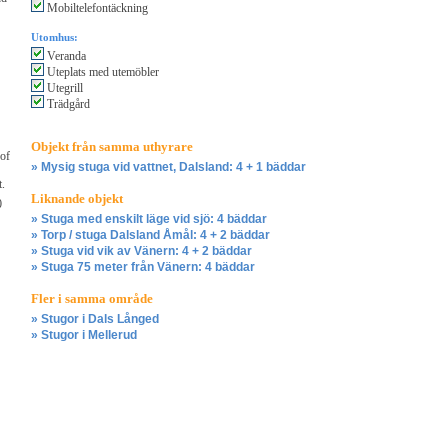
Mobiltelefontäckning
Utomhus:
Veranda
Uteplats med utemöbler
Utegrill
Trädgård
Objekt från samma uthyrare
 of
» Mysig stuga vid vattnet, Dalsland: 4 + 1 bäddar
t.
Liknande objekt
0
» Stuga med enskilt läge vid sjö: 4 bäddar
» Torp / stuga Dalsland Åmål: 4 + 2 bäddar
» Stuga vid vik av Vänern: 4 + 2 bäddar
» Stuga 75 meter från Vänern: 4 bäddar
Fler i samma område
» Stugor i Dals Långed
» Stugor i Mellerud