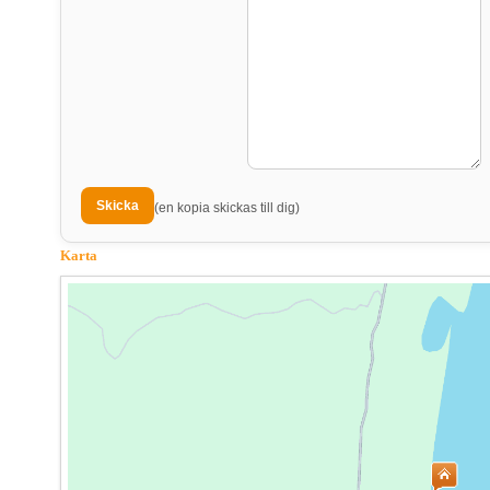
(en kopia skickas till dig)
Karta