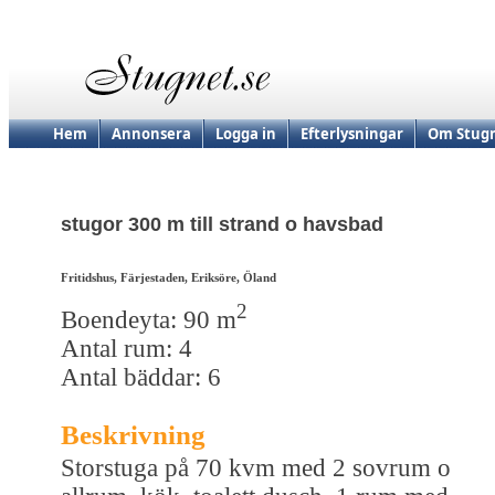
Hem
Annonsera
Logga in
Efterlysningar
Om Stugn
stugor 300 m till strand o havsbad
Fritidshus, Färjestaden, Eriksöre, Öland
2
Boendeyta: 90 m
Antal rum: 4
Antal bäddar: 6
Beskrivning
Storstuga på 70 kvm med 2 sovrum o