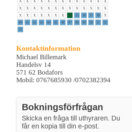
X
X
X
X
X
X
X
X
X
X
X
X
X
X
X
X
X
X
X
X
X
X
X
X
X
X
X
X
X
X
X
X
X
34
35
36
37
38
X
40
41
42
43
44
45
46
47
48
49
50
51
52
53
Kontaktinformation
Michael Billemark
Handelsv 14
571 62 Bodafors
Mobil: 0767685930 /0702382394
Bokningsförfrågan
Skicka en fråga till uthyraren. Du
får en kopia till din e-post.