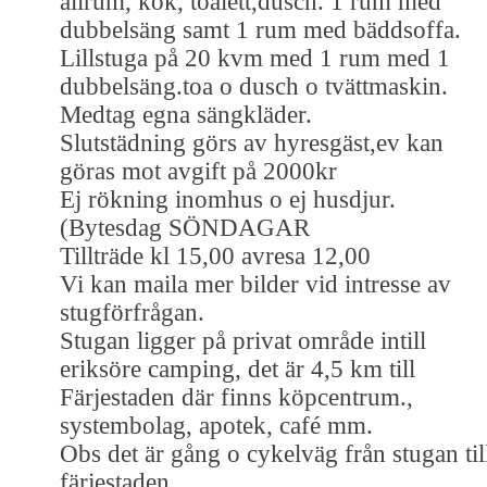
allrum, kök, toalett,dusch. 1 rum med
dubbelsäng samt 1 rum med bäddsoffa.
Lillstuga på 20 kvm med 1 rum med 1
dubbelsäng.toa o dusch o tvättmaskin.
Medtag egna sängkläder.
Slutstädning görs av hyresgäst,ev kan
göras mot avgift på 2000kr
Ej rökning inomhus o ej husdjur.
(Bytesdag SÖNDAGAR
Tillträde kl 15,00 avresa 12,00
Vi kan maila mer bilder vid intresse av
stugförfrågan.
Stugan ligger på privat område intill
eriksöre camping, det är 4,5 km till
Färjestaden där finns köpcentrum.,
systembolag, apotek, café mm.
Obs det är gång o cykelväg från stugan til
färjestaden