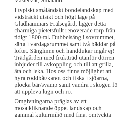
Västervik, Småland.
I typiskt småländskt bondelandskap med
vidsträckt utsikt och högt läge på
Gladhammars Frälsegård, ligger detta
charmiga pietetsfullt renoverade torp från
tidigt 1800-tal. Dubbelsäng i sovrummet,
säng i vardagsrummet samt två bäddar på
loftet. Sänglinne och handdukar ingår ej!
Trädgården med fruktträd utanför dörren
inbjuder till avkoppling och till att grilla,
äta och leka. Hos oss finns möjlighet att
hyra roddbåt/kanot och fiska i sjöarna,
plocka bär/svamp samt vandra i skogen f
att uppleva lugn och ro.
Omgivningarna präglas av ett
mosaikliknande öppet landskap och
gammal kulturmiljö med fina, omtyckta