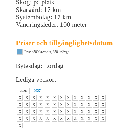
Skog: på plats
Skärgård: 17 km
Systembolag: 17 km
Vandringsleder: 100 meter
Priser och tillgänglighetsdatum
Pris: 4500 kr/vecka, 850 kr/dygn
Bytesdag: Lördag
Lediga veckor:
2027
2026
X
X
X
X
X
X
X
X
X
X
X
X
X
X
X
X
X
X
X
X
X
X
X
X
X
X
X
X
X
X
X
X
X
X
X
X
X
X
X
X
X
X
X
X
X
X
X
X
X
X
X
X
X