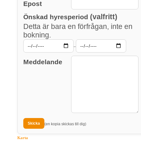
Epost
(valfritt)
Önskad hyresperiod
Detta är bara en förfrågan, inte en
bokning.
–
Meddelande
(en kopia skickas till dig)
Karta