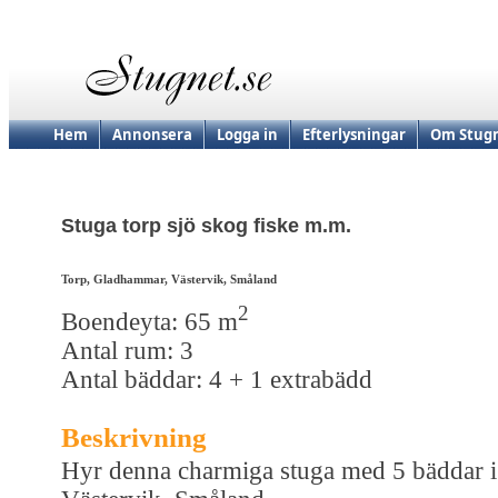
Hem
Annonsera
Logga in
Efterlysningar
Om Stugn
Stuga torp sjö skog fiske m.m.
Torp, Gladhammar, Västervik, Småland
2
Boendeyta: 65 m
Antal rum: 3
Antal bäddar: 4 + 1 extrabädd
Beskrivning
Hyr denna charmiga stuga med 5 bäddar i