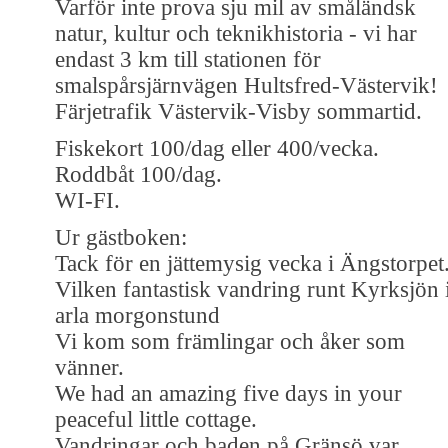
Varför inte prova sju mil av småländsk
natur, kultur och teknikhistoria - vi har
endast 3 km till stationen för
smalspårsjärnvägen Hultsfred-Västervik!
Färjetrafik Västervik-Visby sommartid.
Fiskekort 100/dag eller 400/vecka.
Roddbåt 100/dag.
WI-FI.
Ur gästboken:
Tack för en jättemysig vecka i Ängstorpet
Vilken fantastisk vandring runt Kyrksjön 
arla morgonstund
Vi kom som främlingar och åker som
vänner.
We had an amazing five days in your
peaceful little cottage.
Vandringar och baden på Gränsö var