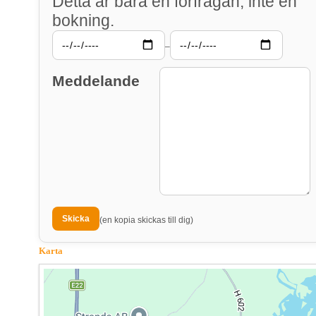
Detta är bara en förfrågan, inte en
bokning.
–
Meddelande
(en kopia skickas till dig)
Karta