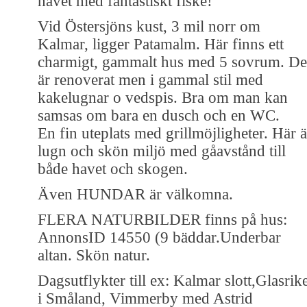
havet med fantastiskt fiske!
Vid Östersjöns kust, 3 mil norr om
Kalmar, ligger Patamalm. Här finns ett
charmigt, gammalt hus med 5 sovrum. De
är renoverat men i gammal stil med
kakelugnar o vedspis. Bra om man kan
samsas om bara en dusch och en WC.
En fin uteplats med grillmöjligheter. Här ä
lugn och skön miljö med gåavstånd till
både havet och skogen.
Även HUNDAR är välkomna.
FLERA NATURBILDER finns på hus:
AnnonsID 14550 (9 bäddar.Underbar
altan. Skön natur.
Dagsutflykter till ex: Kalmar slott,Glasrik
i Småland, Vimmerby med Astrid