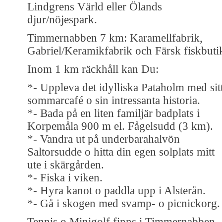
Lindgrens Värld eller Ölands
djur/nöjespark.
Timmernabben 7 km: Karamellfabrik,
Gabriel/Keramikfabrik och Färsk fiskbuti
Inom 1 km räckhåll kan Du:
*- Uppleva det idylliska Pataholm med sit
sommarcafé o sin intressanta historia.
*- Bada på en liten familjär badplats i
Korpemåla 900 m el. Fågelsudd (3 km).
*- Vandra ut på underbarahalvön
Saltorsudde o hitta din egen solplats mitt
ute i skärgården.
*- Fiska i viken.
*- Hyra kanot o paddla upp i Alsterån.
*- Gå i skogen med svamp- o picnickorg.
Tennis o Minigolf finns i Timmernabben