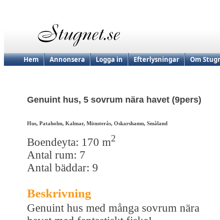
Hem
Annonsera
Logga in
Efterlysningar
Om Stugn
Genuint hus, 5 sovrum nära havet (9pers)
Hus, Pataholm, Kalmar, Mönsterås, Oskarshamn, Småland
2
Boendeyta: 170 m
Antal rum: 7
Antal bäddar: 9
Beskrivning
Genuint hus med många sovrum nära