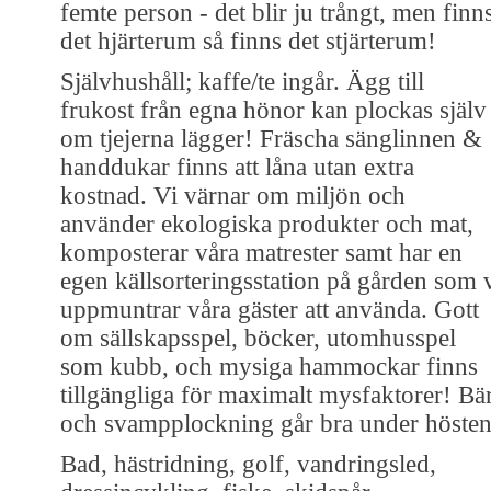
femte person - det blir ju trångt, men finn
det hjärterum så finns det stjärterum!
Självhushåll; kaffe/te ingår. Ägg till
frukost från egna hönor kan plockas själv
om tjejerna lägger! Fräscha sänglinnen &
handdukar finns att låna utan extra
kostnad. Vi värnar om miljön och
använder ekologiska produkter och mat,
komposterar våra matrester samt har en
egen källsorteringsstation på gården som 
uppmuntrar våra gäster att använda. Gott
om sällskapsspel, böcker, utomhusspel
som kubb, och mysiga hammockar finns
tillgängliga för maximalt mysfaktorer! Bä
och svampplockning går bra under höste
Bad, hästridning, golf, vandringsled,