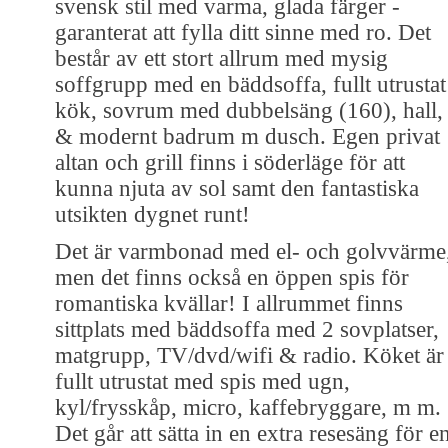
svensk stil med varma, glada färger -
garanterat att fylla ditt sinne med ro. Det
består av ett stort allrum med mysig
soffgrupp med en bäddsoffa, fullt utrustat
kök, sovrum med dubbelsäng (160), hall,
& modernt badrum m dusch. Egen privat
altan och grill finns i söderläge för att
kunna njuta av sol samt den fantastiska
utsikten dygnet runt!
Det är varmbonad med el- och golvvärme
men det finns också en öppen spis för
romantiska kvällar! I allrummet finns
sittplats med bäddsoffa med 2 sovplatser,
matgrupp, TV/dvd/wifi & radio. Köket är
fullt utrustat med spis med ugn,
kyl/frysskåp, micro, kaffebryggare, m m.
Det går att sätta in en extra resesäng för e