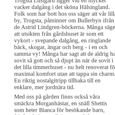
Trogsta Lustgård ligger vid en mycket
vacker dalgång i det sköna Hälsingland.
Folk som har bott hos oss säger att vår lill
by, Trogsta, påminner om Bullerbyn ifrån
de Astrid Lindgren-böckerna. Många säge
att utsikten från gårdshuset är som ett
vykort - svepande dalgång, en ringlande
bäck, skogar, ängar och berg - i en och
samma vy! Många har sagt att de aldrig h
sovit så gott och så djupt än när de sovit i
det lilla timmerhuset - nu helt renoverat fö
maximal komfort utan att tappa sin charm
En riktig nostalgitripp tillbaka till en
enklare, mer jordnära tid.
Med oss på gården finns också våra
smäckra Morganhästar, en snäll Shettis
som heter Bianca för besökande barn,