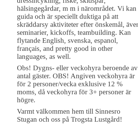
dressincykling, fiske, skidspår,
hälsingegårdar, m m i närområdet. Vi kan
guida och är speciellt duktiga på att
skräddarsy aktiviteter efter önskemål, äve
seminarier, kickoffs, teambuilding. Kan
flytande English, svenska, espanol,
français, and pretty good in other
languages, as well.
Obs! Dygns- eller veckohyra beroende av
antal gäster. OBS! Angiven veckohyra är
för 2 personer/vecka exklusive 12 %
moms, då veckohyra för 3+ personer är
högre.
Varmt välkommen hem till Sinnesro
Stugan och oss på Trogsta Lustgård!