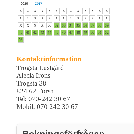
2027
2026
X
X
X
X
X
X
X
X
X
X
X
X
X
X
X
X
X
X
X
X
X
X
X
X
X
X
X
X
X
X
X
32
33
34
35
36
37
38
39
40
41
42
43
44
45
46
47
48
49
50
51
52
53
Kontaktinformation
Trogsta Lustgård
Alecia Irons
Trogsta 38
824 62 Forsa
Tel: 070-242 30 67
Mobil: 070 242 30 67