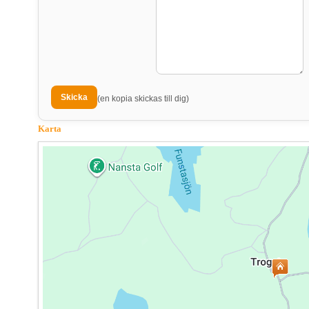
(en kopia skickas till dig)
Karta