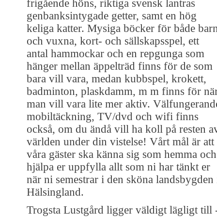
frigående höns, riktiga svensk lantras
genbanksintygade getter, samt en hög
keliga katter. Mysiga böcker för både bar
och vuxna, kort- och sällskapsspel, ett
antal hammockar och en repgunga som
hänger mellan äppelträd finns för de som
bara vill vara, medan kubbspel, krokett,
badminton, plaskdamm, m m finns för nä
man vill vara lite mer aktiv. Välfungerand
mobiltäckning, TV/dvd och wifi finns
också, om du ändå vill ha koll på resten a
världen under din vistelse! Vårt mål är att
våra gäster ska känna sig som hemma och
hjälpa er uppfylla allt som ni har tänkt er
när ni semestrar i den sköna landsbygden 
Hälsingland.
Trogsta Lustgård ligger väldigt lägligt till 