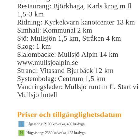
Restaurang: Björkhaga, Karls krog m fl
1,5-3 km
Ridning: Kyrkekvarn kanotcenter 13 km
Simhall: Kommunal 2 km
Sjö: Mullsjön 1,5 km, Stråken 4 km
Skog: 1 km
Slalombacke: Mullsjö Alpin 14 km
www.mullsjoalpin.se
Strand: Vitasand Bjurbäck 12 km
Systembolag: Centrum 1,5 km
Vandringsleder: Mullsjö runt m fl. Start v
Mullsjö hotell
Priser och tillgänglighetsdatum
L
Lågsäsong: 2100 kr/vecka, 400 kr/dygn
H
Högsäsong: 2380 kr/vecka, 425 kr/dygn