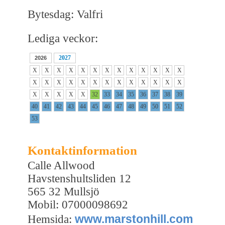
Bytesdag: Valfri
Lediga veckor:
2027
2026
X
X
X
X
X
X
X
X
X
X
X
X
X
X
X
X
X
X
X
X
X
X
X
X
X
X
X
X
X
X
X
32
33
34
35
36
37
38
39
40
41
42
43
44
45
46
47
48
49
50
51
52
53
Kontaktinformation
Calle Allwood
Havstenshultsliden 12
565 32 Mullsjö
Mobil: 07000098692
www.marstonhill.com
Hemsida: