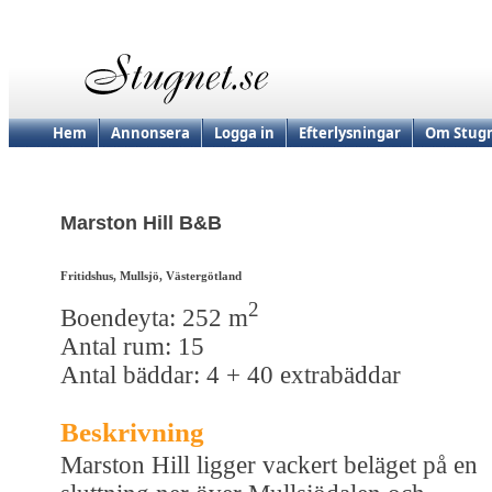
Hem
Annonsera
Logga in
Efterlysningar
Om Stugn
Marston Hill B&B
Fritidshus, Mullsjö, Västergötland
2
Boendeyta: 252 m
Antal rum: 15
Antal bäddar: 4 + 40 extrabäddar
Beskrivning
Marston Hill ligger vackert beläget på en