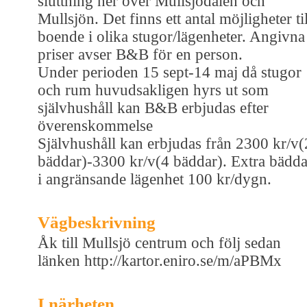
sluttning ner över Mullsjödalen och
Mullsjön. Det finns ett antal möjligheter til
boende i olika stugor/lägenheter. Angivna
priser avser B&B för en person.
Under perioden 15 sept-14 maj då stugor
och rum huvudsakligen hyrs ut som
självhushåll kan B&B erbjudas efter
överenskommelse
Självhushåll kan erbjudas från 2300 kr/v(
bäddar)-3300 kr/v(4 bäddar). Extra bädda
i angränsande lägenhet 100 kr/dygn.
Vägbeskrivning
Åk till Mullsjö centrum och följ sedan
länken http://kartor.eniro.se/m/aPBMx
I närheten