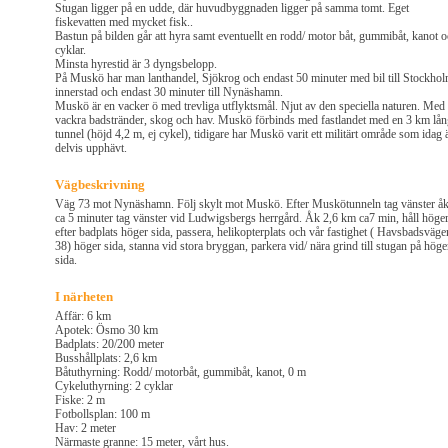
Stugan ligger på en udde, där huvudbyggnaden ligger på samma tomt. Eget
fiskevatten med mycket fisk..
Bastun på bilden går att hyra samt eventuellt en rodd/ motor båt, gummibåt, kanot 
cyklar.
Minsta hyrestid är 3 dyngsbelopp.
På Muskö har man lanthandel, Sjökrog och endast 50 minuter med bil till Stockho
innerstad och endast 30 minuter till Nynäshamn.
Muskö är en vacker ö med trevliga utflyktsmål. Njut av den speciella naturen. Med
vackra badstränder, skog och hav. Muskö förbinds med fastlandet med en 3 km lå
tunnel (höjd 4,2 m, ej cykel), tidigare har Muskö varit ett militärt område som idag 
delvis upphävt.
Vägbeskrivning
Väg 73 mot Nynäshamn. Följ skylt mot Muskö. Efter Muskötunneln tag vänster å
ca 5 minuter tag vänster vid Ludwigsbergs herrgård. Åk 2,6 km ca7 min, håll höge
efter badplats höger sida, passera, helikopterplats och vår fastighet ( Havsbadsväge
38) höger sida, stanna vid stora bryggan, parkera vid/ nära grind till stugan på höge
sida.
I närheten
Affär: 6 km
Apotek: Ösmo 30 km
Badplats: 20/200 meter
Busshållplats: 2,6 km
Båtuthyrning: Rodd/ motorbåt, gummibåt, kanot, 0 m
Cykeluthyrning: 2 cyklar
Fiske: 2 m
Fotbollsplan: 100 m
Hav: 2 meter
Närmaste granne: 15 meter, vårt hus.