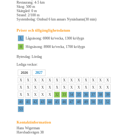
Restaurang: 4-5 km
Skog: 500 m
Skärgård: 0 m
Strand: 2/100 m
Systembolag: Ombud 6 km annars Nynäshamn(30 min)
Priser och tillgänglighetsdatum
L
Lågsäsong: 6900 kr/vecka, 1300 kr/dygn
H
Högsäsong: 8900 kr/vecka, 1700 kr/dygn
Bytesdag: Lördag
Lediga veckor:
2027
2026
X
X
X
X
X
X
X
X
X
X
X
X
X
X
X
X
X
X
X
X
X
X
X
X
X
X
X
X
X
X
X
32
33
34
35
36
37
38
39
40
41
42
43
44
45
46
47
48
49
50
51
52
53
Kontaktinformation
Hans Wigerman
Havsbadsvägen 38