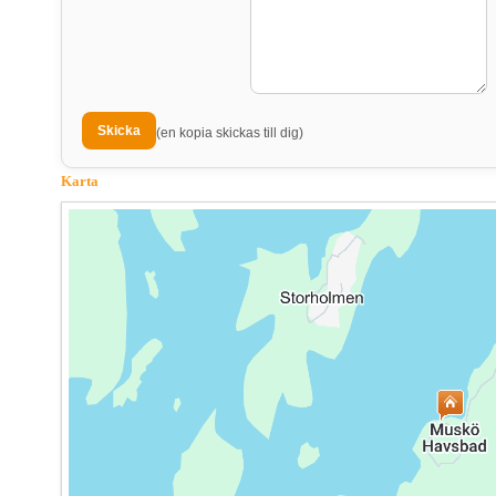
(en kopia skickas till dig)
Karta