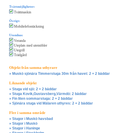
Tvättmöjligheter:
Tvättmaskin
Övrigt:
Mobiltelefontäckning
Utomhus:
Veranda
Uteplats med utemöbler
Utegrill
Trädgård
Objekt från samma uthyrare
» Muskö sjönära Timmerstuga 30m från havet: 2 + 2 bäddar
Liknande objekt
» Stuga vid sjö: 2 + 2 bäddar
» Stuga Kovik,Gustavsberg,Värmdö: 2 bäddar
» Fin liten sommarstuga: 2 + 2 bäddar
» Sjönära stuga vid Mälaren uthyres: 2 + 2 bäddar
Fler i samma område
» Stugor i Muskö havsbad
» Stugor i Muskö
» Stugor i Haninge