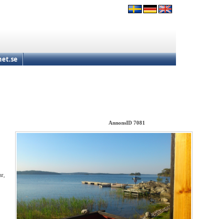
et.se
AnnonsID 7081
ar,