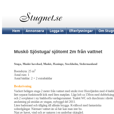
Hem
Annonsera
Logga in
Efterlysningar
Om Stugn
Muskö Sjöstuga/ sjötomt 2m från vattnet
Stuga, Muskö havsbad, Muskö, Haninge, Stockholm, Södermanland
2
Boendeyta: 25 m
Antal rum: 1
Antal bäddar: 2 + 2 extrabäddar
Beskrivning
Vackert belägen stuga 2 meter från vattnet med utsikt över Horsfjärden med 4 bädd
litet separat funktionellt kök med liten matplats. Lågt loft ca 150cm med dubbelsäng
och 2 sovplatser i ny bäddsoffa vardagsrummet. Toalett WC och duschrum i direkt
anslutning på utsidan av stugan, nybyggd del 2011.
Liten badstrand och tillgång till allmän brygga. Kvällssol med fantastiska
solnedgångar. Närmare vattnet än så här kan man inte bo.
Njut av havet, vind och av naturen i en underbar skärgård.