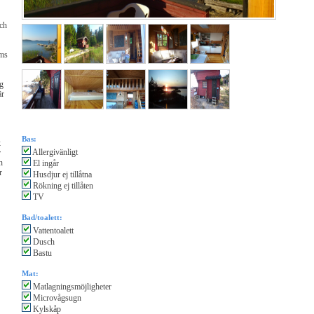
och
lms
ng
är
Bas:
k
Allergivänligt
r
n
El ingår
r
Husdjur ej tillåtna
Rökning ej tillåten
TV
Bad/toalett:
Vattentoalett
Dusch
Bastu
Mat:
Matlagningsmöjligheter
Microvågsugn
Kylskåp