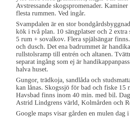
Avstressande skogspromenader. Kaminer 
flesta rummen. Ved ingår.
Svampdalen är en stor bondgårdsbyggna
kök i två plan. 10 sängplatser och 2 extra 
5 rum + sovalkov. Flera spjälsängar finns
och dusch. Det ena badrummet är handik
rullstolsramp till entrén och altanen. Tvä
separat ingång som ej är handikappanpassa
halva huset.
Gungor, trädkoja, sandlåda och studsmatta
kan lånas. Skogssjö för bad och fiske 1
Havsbad finns inom 40 min. med bil. Dagsut
Astrid Lindgrens värld, Kolmården och R
Google maps visar gården en mulen dag i