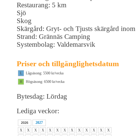
Restaurang: 5 km
Sjö
Skog
Skärgård: Gryt- och Tjusts skärgård inom
Strand: Grännäs Camping
Systembolag: Valdemarsvik
Priser och tillgänglighetsdatum
L
Lågsäsong: 5500 kr/vecka
H
Högsäsong: 6500 kr/vecka
Bytesdag: Lördag
Lediga veckor:
2027
2026
X
X
X
X
X
X
X
X
X
X
X
X
X