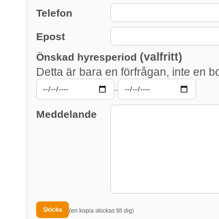
Telefon
Epost
(valfritt)
Önskad hyresperiod
Detta är bara en förfrågan, inte en b
–
Meddelande
(en kopia skickas till dig)