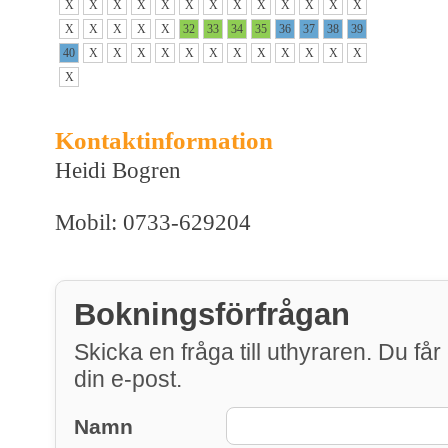
X
X
X
X
X
X
X
X
X
X
X
X
X
X
X
X
X
X
32
33
34
35
36
37
38
39
40
X
X
X
X
X
X
X
X
X
X
X
X
X
Kontaktinformation
Heidi Bogren
Mobil: 0733-629204
Bokningsförfrågan
Skicka en fråga till uthyraren. Du får 
din e-post.
Namn