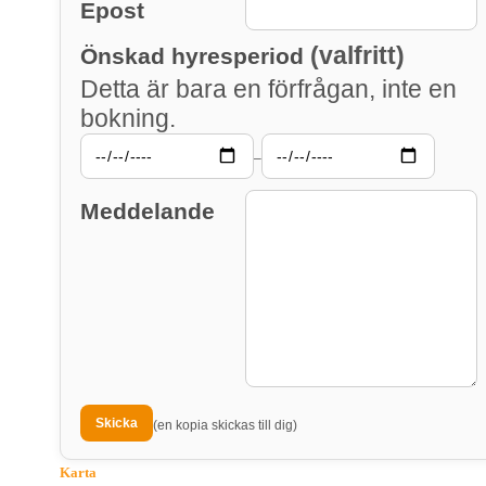
Epost
(valfritt)
Önskad hyresperiod
Detta är bara en förfrågan, inte en
bokning.
–
Meddelande
(en kopia skickas till dig)
Karta