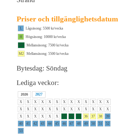
Priser och tillgänglighetsdatum
L
Lågsäsong: 5500 kr/vecka
H
Högsäsong: 10000 kr/vecka
M1
Mellansäsong: 7500 kr/vecka
M2
Mellansäsong: 5500 kr/vecka
Bytesdag: Söndag
Lediga veckor:
2027
2026
X
X
X
X
X
X
X
X
X
X
X
X
X
X
X
X
X
X
X
X
X
X
X
X
X
X
X
X
X
X
X
X
33
34
35
36
37
38
39
40
41
42
43
44
45
46
47
48
49
50
51
52
53