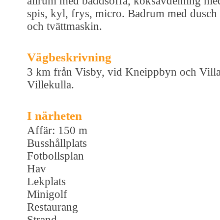
allrum med bäddsoffa, köksavdelning me
spis, kyl, frys, micro. Badrum med dusch
och tvättmaskin.
Vägbeskrivning
3 km från Visby, vid Kneippbyn och Vill
Villekulla.
I närheten
Affär: 150 m
Busshållplats
Fotbollsplan
Hav
Lekplats
Minigolf
Restaurang
Strand