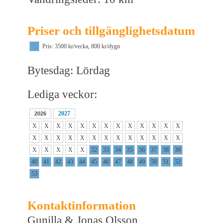
Priser och tillgänglighetsdatum
Pris: 3500 kr/vecka, 800 kr/dygn
Bytesdag: Lördag
Lediga veckor:
2027
2026
X
X
X
X
X
X
X
X
X
X
X
X
X
X
X
X
X
X
X
X
X
X
X
X
X
X
X
X
X
X
X
32
33
34
35
36
37
38
39
40
41
42
43
44
45
46
47
48
49
50
51
52
53
Kontaktinformation
Gunilla & Jonas Olsson