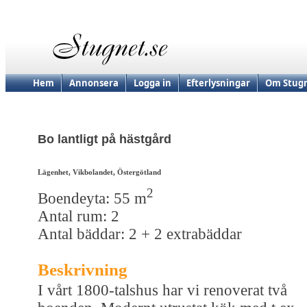
Hem
Annonsera
Logga in
Efterlysningar
Om Stugn
Bo lantligt på hästgård
Lägenhet, Vikbolandet, Östergötland
2
Boendeyta: 55 m
Antal rum: 2
Antal bäddar: 2 + 2 extrabäddar
Beskrivning
I vårt 1800-talshus har vi renoverat två