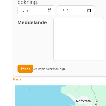
bokning.
–
Meddelande
(en kopia skickas till dig)
Karta