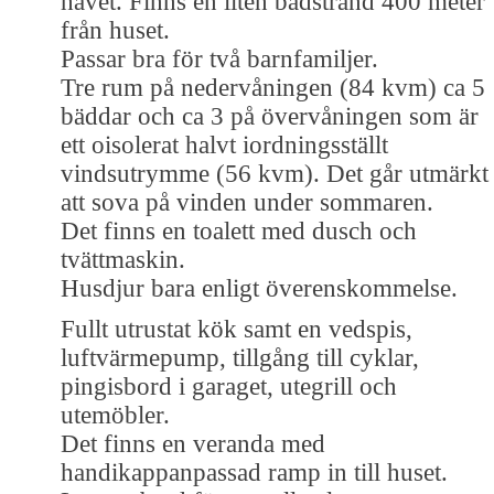
havet. Finns en liten badstrand 400 meter
från huset.
Passar bra för två barnfamiljer.
Tre rum på nedervåningen (84 kvm) ca 5
bäddar och ca 3 på övervåningen som är
ett oisolerat halvt iordningsställt
vindsutrymme (56 kvm). Det går utmärkt
att sova på vinden under sommaren.
Det finns en toalett med dusch och
tvättmaskin.
Husdjur bara enligt överenskommelse.
Fullt utrustat kök samt en vedspis,
luftvärmepump, tillgång till cyklar,
pingisbord i garaget, utegrill och
utemöbler.
Det finns en veranda med
handikappanpassad ramp in till huset.