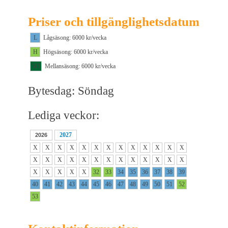
Priser och tillgänglighetsdatum
L
Lågsäsong: 6000 kr/vecka
H
Högsäsong: 6000 kr/vecka
M1
Mellansäsong: 6000 kr/vecka
Bytesdag: Söndag
Lediga veckor:
2027
2026
X
X
X
X
X
X
X
X
X
X
X
X
X
X
X
X
X
X
X
X
X
X
X
X
X
X
X
X
X
X
X
32
33
34
35
36
37
38
39
40
41
42
43
44
45
46
47
48
49
50
51
52
53