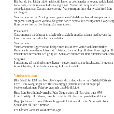
Här bor du i en härlig miljö i närhet till havet, ta promenader i skogen, paddla kajak
bada, sola, eller bara äta och dricka något gott. Varför inte avnjuta den vackra
solnedgången från Oasens uteservering! Varje morgon finns det nybakt bröd från
vårt bageri.
Vandrarhemmet har 22 sängplatser, pensionatet/värdshuset har 24 sängplatser och
stugorna 4 sängplatser vardera. Stugorna har en separat duschstuga men i varje stu
finns det ett litet och behändigt kök samt toalett.
Pensionatet
Gästrummen i värdshuset är enkelt och smakfullt inredda, många med havsutsikt.
I korridorerna finns duschar och toaletter.
Vandrarhem
Vandrarhemmet ligger vacker beläget med utsikt över vattnet och betesmarker.
Rummen är generösa och har 2 till 4 bäddar. I anslutning till köket finns utgång till
trädäck med utemöbler och grillplats. Sällskapsrummet har flera sittplatser och soffo
Stugorna
I anslutning till vandrarhemmet ligger 4 stugor med separat duschstuga. I stugorna
finns 4 bäddar, ett litet och behändigt kök samt toalett.
Vägbeskrivning
Bil söderifrån: E18 mot Norrtälje/Kapellskär. Sväng vänster mot Gräddö/Räfsnäs.
Efter 2 km sväng höger och Räfsnäs brygga, parkera direkt till höger på
besöksparkeringen. Från bryggan går passbåt till Lidö.
Buss från Stockholm/Norrtälje: Från Östra station till Norrtälje, buss 676.
Från Norrtälje till Räfsnäs, buss 631 eller 631X. Ta sedan passbåten till Lidö.
Reguljär båttrafik: Från Räfsnäs brygga till Lidö, restid 8 min. Sommartid från
Stockholm till Lidö 4 timmar.
För båttider kontakta Waxholmsbolaget.