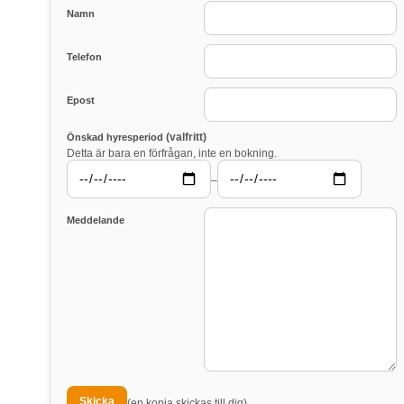
Namn
Telefon
Epost
(valfritt)
Önskad hyresperiod
Detta är bara en förfrågan, inte en bokning.
–
Meddelande
(en kopia skickas till dig)