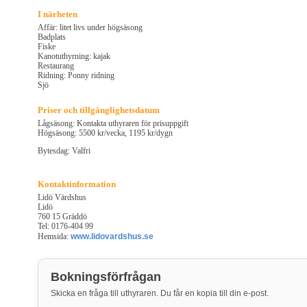
I närheten
Affär: litet livs under högsäsong
Badplats
Fiske
Kanotuthyrning: kajak
Restaurang
Ridning: Ponny ridning
Sjö
Priser och tillgänglighetsdatum
Lågsäsong: Kontakta uthyraren för prisuppgift
Högsäsong: 5500 kr/vecka, 1195 kr/dygn
Bytesdag: Valfri
Kontaktinformation
Lidö Värdshus
Lidö
760 15 Gräddö
Tel: 0176-404 99
Hemsida:
www.lidovardshus.se
Bokningsförfrågan
Skicka en fråga till uthyraren. Du får en kopia till din e-post.