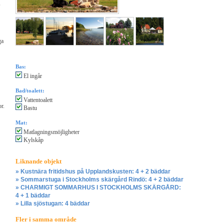
,
ga
Bas:
El ingår
Bad/toalett:
Vattentoalett
r.
Bastu
Mat:
Matlagningsmöjligheter
Kylskåp
Liknande objekt
» Kustnära fritidshus på Upplandskusten: 4 + 2 bäddar
» Sommarstuga i Stockholms skärgård Rindö: 4 + 2 bäddar
» CHARMIGT SOMMARHUS I STOCKHOLMS SKÄRGÅRD:
4 + 1 bäddar
» Lilla sjöstugan: 4 bäddar
Fler i samma område