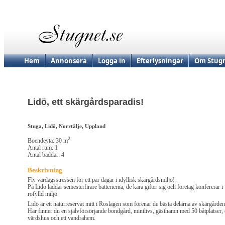
Hem
Annonsera
Logga in
Efterlysningar
Om Stugn
Lidö, ett skärgårdsparadis!
Stuga, Lidö, Norrtälje, Uppland
2
Boendeyta: 30 m
Antal rum: 1
Antal bäddar: 4
Beskrivning
Fly vardagsstressen för ett par dagar i idyllisk skärgårdsmiljö!
På Lidö laddar semesterfirare batterierna, de kära gifter sig och företag konfererar i
rofylld miljö.
Lidö är ett naturreservat mitt i Roslagen som förenar de bästa delarna av skärgården
Här finner du en självförsörjande bondgård, minilivs, gästhamn med 50 båtplatser, 
värdshus och ett vandrahem.