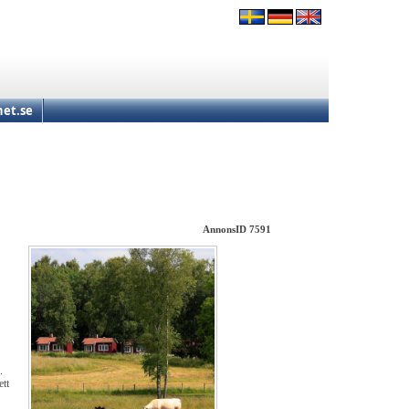
et.se
AnnonsID 7591
.
ett