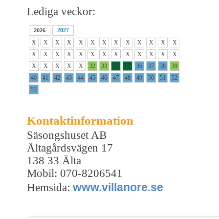
Lediga veckor:
2027
2026
X
X
X
X
X
X
X
X
X
X
X
X
X
X
X
X
X
X
X
X
X
X
X
X
X
X
X
X
X
X
X
32
33
34
35
36
37
38
39
40
41
42
43
44
45
46
47
48
49
50
51
52
53
Kontaktinformation
Säsongshuset AB
Ältagårdsvägen 17
138 33 Älta
Mobil: 070-8206541
www.villanore.se
Hemsida: