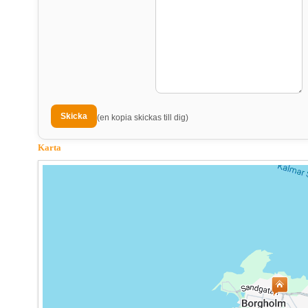
(en kopia skickas till dig)
Karta