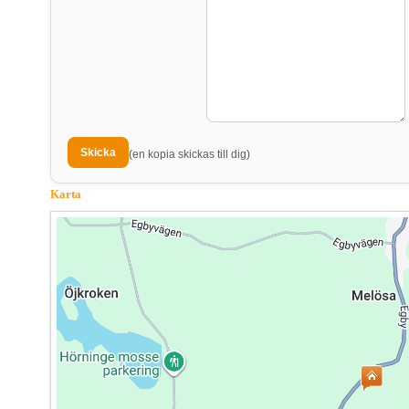
(en kopia skickas till dig)
Karta