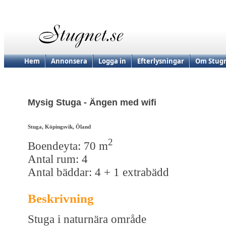
Hem
Annonsera
Logga in
Efterlysningar
Om Stugn
Mysig Stuga - Ängen med wifi
Stuga, Köpingsvik, Öland
2
Boendeyta: 70 m
Antal rum: 4
Antal bäddar: 4 + 1 extrabädd
Beskrivning
Stuga i naturnära område