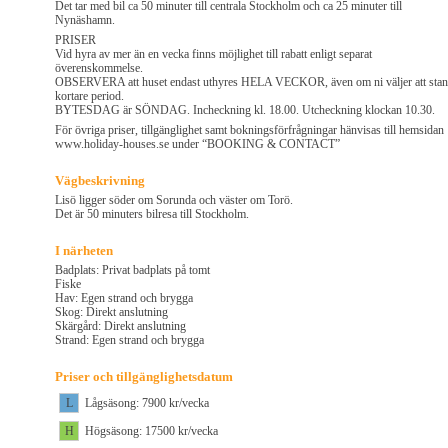
Det tar med bil ca 50 minuter till centrala Stockholm och ca 25 minuter till
Nynäshamn.
PRISER
Vid hyra av mer än en vecka finns möjlighet till rabatt enligt separat
överenskommelse.
OBSERVERA att huset endast uthyres HELA VECKOR, även om ni väljer att sta
kortare period.
BYTESDAG är SÖNDAG. Incheckning kl. 18.00. Utcheckning klockan 10.30.
För övriga priser, tillgänglighet samt bokningsförfrågningar hänvisas till hemsidan
www.holiday-houses.se under “BOOKING & CONTACT”
Vägbeskrivning
Lisö ligger söder om Sorunda och väster om Torö.
Det är 50 minuters bilresa till Stockholm.
I närheten
Badplats: Privat badplats på tomt
Fiske
Hav: Egen strand och brygga
Skog: Direkt anslutning
Skärgård: Direkt anslutning
Strand: Egen strand och brygga
Priser och tillgänglighetsdatum
L
Lågsäsong: 7900 kr/vecka
H
Högsäsong: 17500 kr/vecka