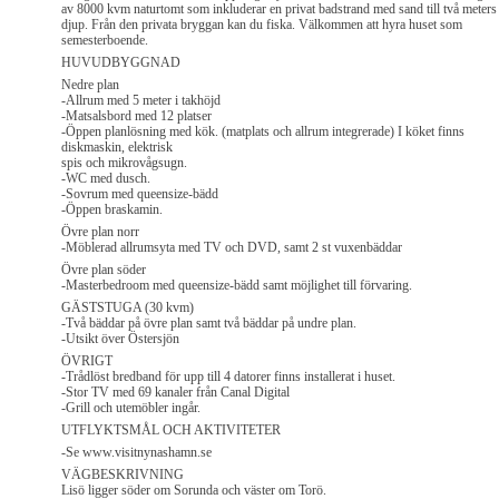
av 8000 kvm naturtomt som inkluderar en privat badstrand med sand till två meters
djup. Från den privata bryggan kan du fiska. Välkommen att hyra huset som
semesterboende.
HUVUDBYGGNAD
Nedre plan
-Allrum med 5 meter i takhöjd
-Matsalsbord med 12 platser
-Öppen planlösning med kök. (matplats och allrum integrerade) I köket finns
diskmaskin, elektrisk
spis och mikrovågsugn.
-WC med dusch.
-Sovrum med queensize-bädd
-Öppen braskamin.
Övre plan norr
-Möblerad allrumsyta med TV och DVD, samt 2 st vuxenbäddar
Övre plan söder
-Masterbedroom med queensize-bädd samt möjlighet till förvaring.
GÄSTSTUGA (30 kvm)
-Två bäddar på övre plan samt två bäddar på undre plan.
-Utsikt över Östersjön
ÖVRIGT
-Trådlöst bredband för upp till 4 datorer finns installerat i huset.
-Stor TV med 69 kanaler från Canal Digital
-Grill och utemöbler ingår.
UTFLYKTSMÅL OCH AKTIVITETER
-Se www.visitnynashamn.se
VÄGBESKRIVNING
Lisö ligger söder om Sorunda och väster om Torö.