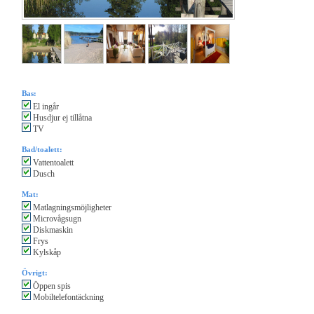
Bas:
El ingår
Husdjur ej tillåtna
TV
Bad/toalett:
Vattentoalett
Dusch
Mat:
Matlagningsmöjligheter
Microvågsugn
Diskmaskin
Frys
Kylskåp
Övrigt:
Öppen spis
Mobiltelefontäckning