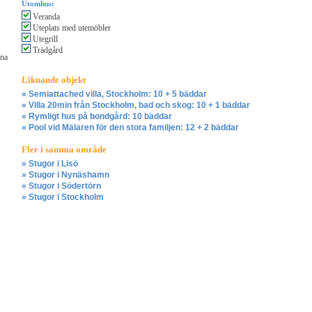
Utomhus:
Veranda
Uteplats med utemöbler
Utegrill
Trädgård
nna
Liknande objekt
» Semiattached villa, Stockholm: 10 + 5 bäddar
» Villa 20min från Stockholm, bad och skog: 10 + 1 bäddar
» Rymligt hus på bondgård: 10 bäddar
» Pool vid Mälaren för den stora familjen: 12 + 2 bäddar
Fler i samma område
» Stugor i Lisö
» Stugor i Nynäshamn
» Stugor i Södertörn
» Stugor i Stockholm