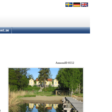
et.se
AnnonsID 8552
t