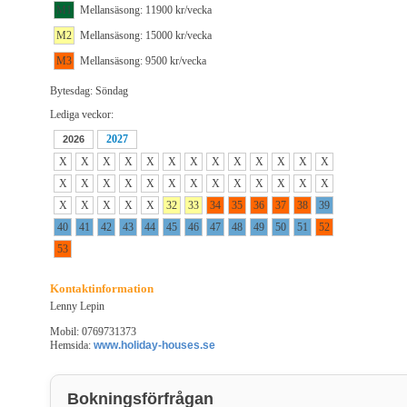
M1
Mellansäsong: 11900 kr/vecka
M2
Mellansäsong: 15000 kr/vecka
M3
Mellansäsong: 9500 kr/vecka
Bytesdag: Söndag
Lediga veckor:
2027
2026
X
X
X
X
X
X
X
X
X
X
X
X
X
X
X
X
X
X
X
X
X
X
X
X
X
X
X
X
X
X
X
32
33
34
35
36
37
38
39
40
41
42
43
44
45
46
47
48
49
50
51
52
53
Kontaktinformation
Lenny Lepin
Mobil: 0769731373
Hemsida:
www.holiday-houses.se
Bokningsförfrågan