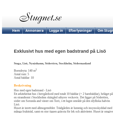
Hem
Annonsera
Logga in
Efterlysningar
Om Stugn
Exklusivt hus med egen badstrand på Lisö
Stuga, Lisö, Nynäshamn, Södertörn, Stockholm, Södermanland
2
Boendeyta: 140 m
Antal rum: 5
Antal bäddar: 10
Beskrivning
Hus med egen badstrand - Lisö
Ett arkitektritat hus i herrgårdsstil med totalt 10 bäddar (+ 2 barnbäddar), beläget på
en strandtomt i Stockholms skärgård uthyres veckovis. Det ligger på Södertörn,
söder om Sorunda and väster om Torö, i ett lugnt område på den idylliska halvön
Lisö.
Huset är inrett med allmogemöbler. Trädgården är lummig och insynsskyddad med
många fruktträd, samt en stor öppen gräsyta för lek och aktiviteter. Huset är omgive