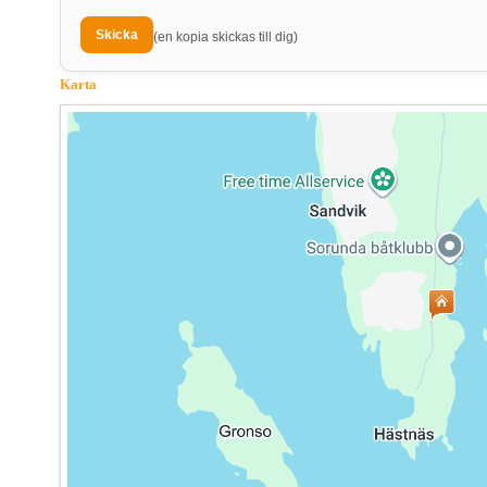
(en kopia skickas till dig)
Karta