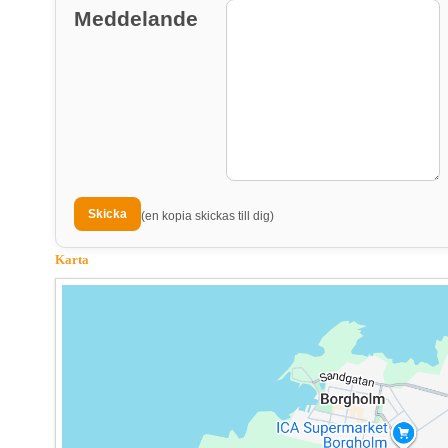
Meddelande
(en kopia skickas till dig)
Karta