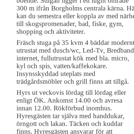
boende. Stugan ligger i ett lugnt område
300 m ifrån Borgholms centrala kärna. H
kan du semestra eller koppla av med närh
till skogspromenader, bad, fiske, gym,
shopping och aktiviteter.
Fräsch stuga på 35 kvm 4 bäddar modern
utrustat med dusch/wc, Led-Tv, Bredband
internet, fullutrustat kök med bla. micro,
kyl och spis, vatten/kaffekokare.
Insynsskyddad uteplats med
trädgårdsmöbler och grill finns att tillgå.
Hyrs ut veckovis lördag till lördag eller
enligt ÖK. Ankomst 14.00 och avresa
innan 12.00. Rökförbud inomhus.
Hyresgästen tar själva med handdukar,
örngott och lakan. Täcken och kuddar
finns. Hyresgästen ansvarar för att