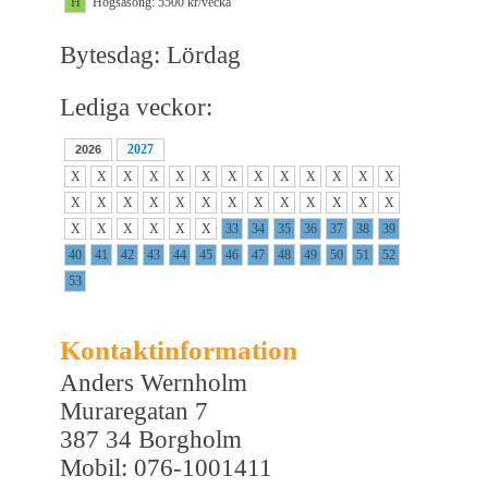
H
Högsäsong: 5500 kr/vecka
Bytesdag: Lördag
Lediga veckor:
2027
2026
X
X
X
X
X
X
X
X
X
X
X
X
X
X
X
X
X
X
X
X
X
X
X
X
X
X
X
X
X
X
X
X
33
34
35
36
37
38
39
40
41
42
43
44
45
46
47
48
49
50
51
52
53
Kontaktinformation
Anders Wernholm
Muraregatan 7
387 34 Borgholm
Mobil: 076-1001411