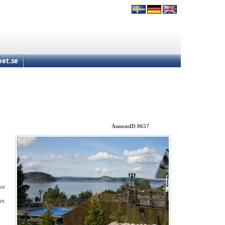
et.se
AnnonsID 8657
nor
et.