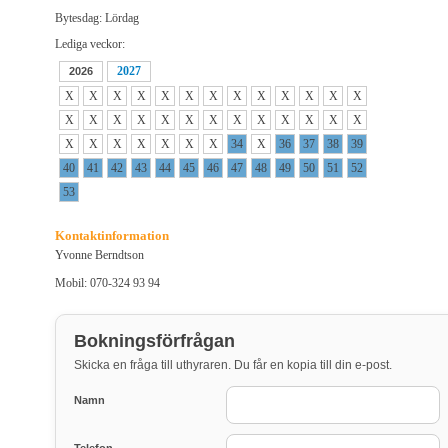
Bytesdag: Lördag
Lediga veckor:
2027
2026
X
X
X
X
X
X
X
X
X
X
X
X
X
X
X
X
X
X
X
X
X
X
X
X
X
X
X
X
X
X
X
X
X
34
X
36
37
38
39
40
41
42
43
44
45
46
47
48
49
50
51
52
53
Kontaktinformation
Yvonne Berndtson
Mobil: 070-324 93 94
Bokningsförfrågan
Skicka en fråga till uthyraren. Du får en kopia till din e-post.
Namn