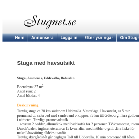
Hem
Annonsera
Logga in
Efterlysningar
Om Stugn
Stuga med havsutsikt
Stuga, Ammenäs, Uddevalla, Bohuslän
2
Boendeyta: 37 m
Antal rum: 2
Antal bäddar: 4
Beskrivning
Trevlig stuga ca 20 km söder om Uddevalla. Västerläge, Havsutsikt, ca 5 min.
promenad till salta bad med sandstrand o klippor. 73 km till Göteborg, flera golfba
i närheten. Trevliga promenadstråk.
1 sovrum 2 bäddar, allrum/kök med bäddsoffa för 2 personer. TV/cromecast, intern
Dusch/toalett, inglasat uterum ca 15 kvm, altan med möbler o grill. .Bra fiske för
makrill/havsöring alldeles utanför.
Trevlig skärgårdsbåt går dagligen ToR till Uddevalla, 10 min promenad till båten.