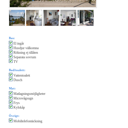
Bas:
El ingår
Husdjur välkomna
Rökning ej tillåten
Separata sovrum
TV
Bad/toalett:
Vattentoalett
Dusch
Mat:
Matlagningsmöjligheter
Microvågsugn
Frys
Kylskåp
Övrigt:
Mobiltelefontäckning