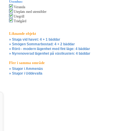
Utomhus:
Veranda
Uteplats med utemöbler
Utegrill
Trädgård
Liknande objekt
» Stuga vid havet: 4 + 1 bäddar
» Smögen Sommarbostad: 4 + 2 bäddar
» Rörö - modern lägenhet med fint läge: 4 bäddar
» Nyrenoverad lägenhet på västkusten: 4 bäddar
Fler i samma område
» Stugor i Ammenäs
» Stugor i Uddevalla