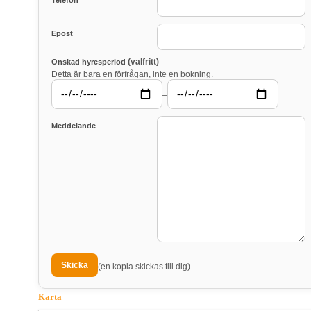
Telefon
Epost
(valfritt)
Önskad hyresperiod
Detta är bara en förfrågan, inte en bokning.
–
Meddelande
(en kopia skickas till dig)
Karta