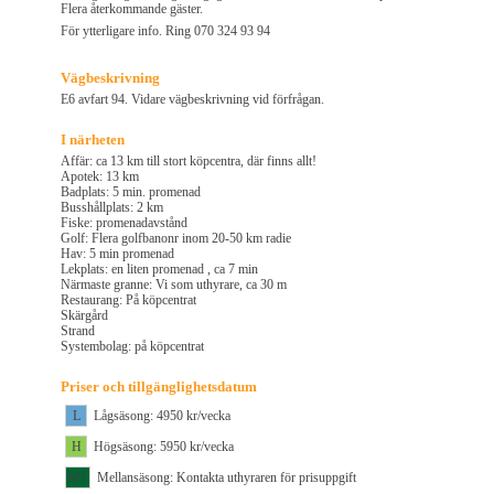
Flera återkommande gäster.
För ytterligare info. Ring 070 324 93 94
Vägbeskrivning
E6 avfart 94. Vidare vägbeskrivning vid förfrågan.
I närheten
Affär: ca 13 km till stort köpcentra, där finns allt!
Apotek: 13 km
Badplats: 5 min. promenad
Busshållplats: 2 km
Fiske: promenadavstånd
Golf: Flera golfbanonr inom 20-50 km radie
Hav: 5 min promenad
Lekplats: en liten promenad , ca 7 min
Närmaste granne: Vi som uthyrare, ca 30 m
Restaurang: På köpcentrat
Skärgård
Strand
Systembolag: på köpcentrat
Priser och tillgänglighetsdatum
L
Lågsäsong: 4950 kr/vecka
H
Högsäsong: 5950 kr/vecka
M1
Mellansäsong: Kontakta uthyraren för prisuppgift