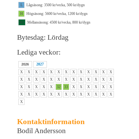
L
Lågsäsong: 3500 kr/vecka, 500 kr/dygn
H
Högsäsong: 5600 kr/vecka, 1200 kr/dygn
M1
Mellansäsong: 4500 kr/vecka, 800 kr/dygn
Bytesdag: Lördag
Lediga veckor:
2027
2026
X
X
X
X
X
X
X
X
X
X
X
X
X
X
X
X
X
X
X
X
X
X
X
X
X
X
X
X
X
X
X
32
33
X
X
X
X
X
X
X
X
X
X
X
X
X
X
X
X
X
X
X
X
Kontaktinformation
Bodil Andersson