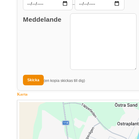
–
Meddelande
(en kopia skickas till dig)
Karta