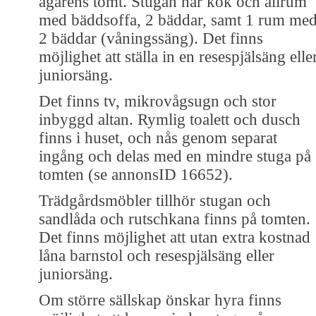
ägarens tomt. Stugan har kök och allrum
med bäddsoffa, 2 bäddar, samt 1 rum me
2 bäddar (våningssäng). Det finns
möjlighet att ställa in en resespjälsäng elle
juniorsäng.
Det finns tv, mikrovågsugn och stor
inbyggd altan. Rymlig toalett och dusch
finns i huset, och nås genom separat
ingång och delas med en mindre stuga på
tomten (se annonsID 16652).
Trädgårdsmöbler tillhör stugan och
sandlåda och rutschkana finns på tomten.
Det finns möjlighet att utan extra kostnad
låna barnstol och resespjälsäng eller
juniorsäng.
Om större sällskap önskar hyra finns