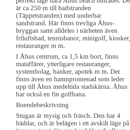
perfekt läge nära Åhus beach området. De
är ca 250 m till badstranden
(Täppetstranden) med underbar
sandstrand. Här finns trevliga Åhus-
bryggan samt alldeles i närheten även
friluftsbad, tennisbanor, minigolf, kiosker
restauranger m m.
I Åhus centrum, ca 1,5 km bort, finns
mataffärer, ytterligare restauranger,
systembolag, banker, apotek m m. Det
finns även en hamnpromenad som leder
upp till Åhus medeltida stadskärna. Åhus
har också en fin golfbana.
Boendebeskrivning
Stugan är mysig och fräsch. Den har 4
bäddar, och är belägen i ett avskilt läge på