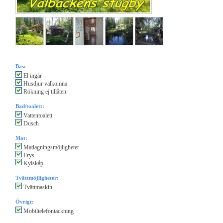
Bas:
El ingår
Husdjur välkomna
Rökning ej tillåten
Bad/toalett:
Vattentoalett
Dusch
Mat:
Matlagningsmöjligheter
Frys
Kylskåp
Tvättmöjligheter:
Tvättmaskin
Övrigt:
Mobiltelefontäckning