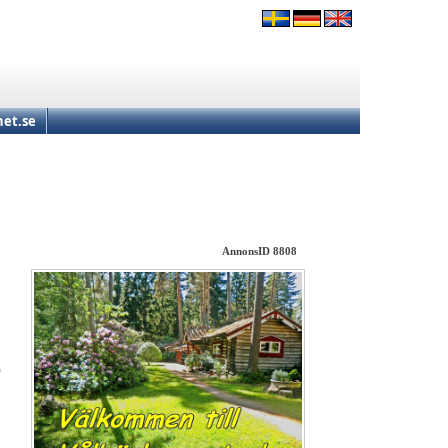
et.se
AnnonsID 8808
n