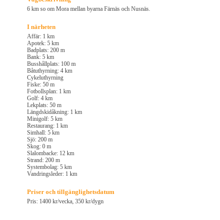
6 km so om Mora mellan byarna Färnäs och Nusnäs.
I närheten
Affär: 1 km
Apotek: 5 km
Badplats: 200 m
Bank: 5 km
Busshållplats: 100 m
Båtuthyrning: 4 km
Cykeluthyrning
Fiske: 50 m
Fotbollsplan: 1 km
Golf: 4 km
Lekplats: 50 m
Längdskidåkning: 1 km
Minigolf: 5 km
Restaurang: 1 km
Simhall: 5 km
Sjö: 200 m
Skog: 0 m
Slalombacke: 12 km
Strand: 200 m
Systembolag: 5 km
Vandringsleder: 1 km
Priser och tillgänglighetsdatum
Pris: 1400 kr/vecka, 350 kr/dygn