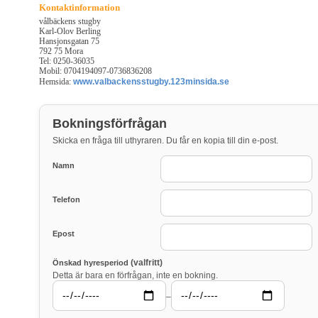
Kontaktinformation
vålbäckens stugby
Karl-Olov Berling
Hansjonsgatan 75
792 75 Mora
Tel: 0250-36035
Mobil: 0704194097-0736836208
Hemsida:
www.valbackensstugby.123minsida.se
Bokningsförfrågan
Skicka en fråga till uthyraren. Du får en kopia till din e-post.
Namn
Telefon
Epost
(valfritt)
Önskad hyresperiod
Detta är bara en förfrågan, inte en bokning.
–