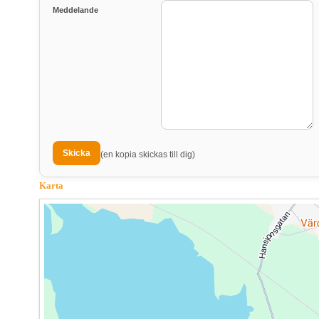
Meddelande
(en kopia skickas till dig)
Karta