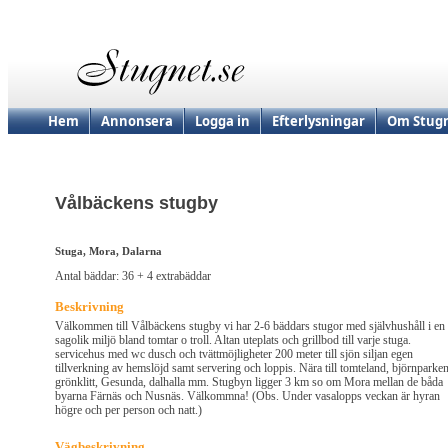
Hem
Annonsera
Logga in
Efterlysningar
Om Stugn
Vålbäckens stugby
Stuga, Mora, Dalarna
Antal bäddar: 36 + 4 extrabäddar
Beskrivning
Välkommen till Vålbäckens stugby vi har 2-6 bäddars stugor med självhushåll i en
sagolik miljö bland tomtar o troll. Altan uteplats och grillbod till varje stuga.
servicehus med wc dusch och tvättmöjligheter 200 meter till sjön siljan egen
tillverkning av hemslöjd samt servering och loppis. Nära till tomteland, björnparke
grönklitt, Gesunda, dalhalla mm. Stugbyn ligger 3 km so om Mora mellan de båda
byarna Färnäs och Nusnäs. Välkommna! (Obs. Under vasalopps veckan är hyran
högre och per person och natt.)
Vägbeskrivning