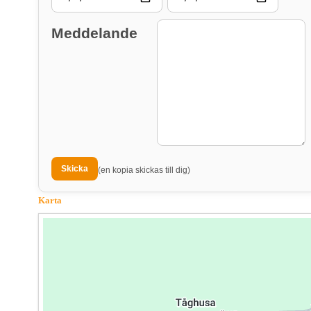
Meddelande
(en kopia skickas till dig)
Karta