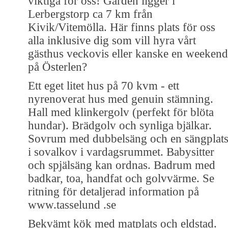
viktiga för oss! Gården ligger i
Lerbergstorp ca 7 km från
Kivik/Vitemölla. Här finns plats för oss
alla inklusive dig som vill hyra vårt
gästhus veckovis eller kanske en weekend
på Österlen?
Ett eget litet hus på 70 kvm - ett
nyrenoverat hus med genuin stämning.
Hall med klinkergolv (perfekt för blöta
hundar). Brädgolv och synliga bjälkar.
Sovrum med dubbelsäng och en sängplat
i sovalkov i vardagsrummet. Babysitter
och spjälsäng kan ordnas. Badrum med
badkar, toa, handfat och golvvärme. Se
ritning för detaljerad information på
www.tasselund .se
Bekvämt kök med matplats och eldstad.