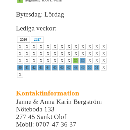
H
Högsäsong: 8500 kr/vecka
Bytesdag: Lördag
Lediga veckor:
2027
2026
X
X
X
X
X
X
X
X
X
X
X
X
X
X
X
X
X
X
X
X
X
X
X
X
X
X
X
X
X
X
X
X
X
X
35
36
X
X
X
40
41
42
43
44
45
46
47
48
49
50
51
X
X
Kontaktinformation
Janne & Anna Karin Bergström
Nöteboda 133
277 45 Sankt Olof
Mobil: 0707-47 36 37