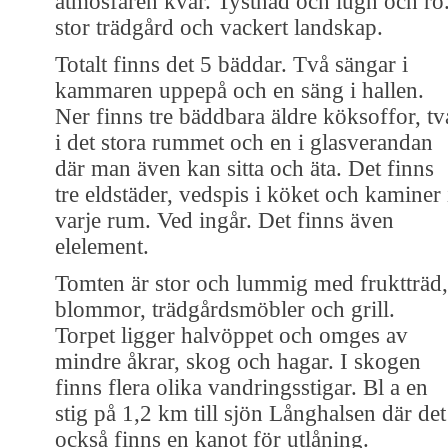
atmosfären kvar. Tystnad och lugn och ro
stor trädgård och vackert landskap.
Totalt finns det 5 bäddar. Två sängar i
kammaren uppepå och en säng i hallen.
Ner finns tre bäddbara äldre köksoffor, tv
i det stora rummet och en i glasverandan
där man även kan sitta och äta. Det finns
tre eldstäder, vedspis i köket och kaminer 
varje rum. Ved ingår. Det finns även
elelement.
Tomten är stor och lummig med fruktträd,
blommor, trädgårdsmöbler och grill.
Torpet ligger halvöppet och omges av
mindre åkrar, skog och hagar. I skogen
finns flera olika vandringsstigar. Bl a en
stig på 1,2 km till sjön Långhalsen där det
också finns en kanot för utlåning.