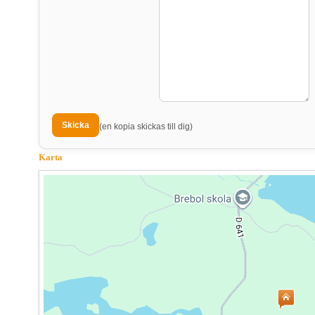
(en kopia skickas till dig)
Karta