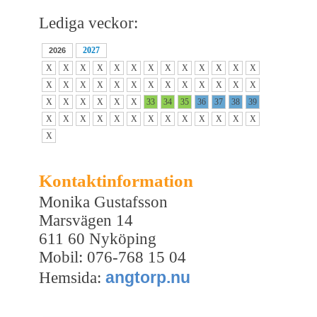
Lediga veckor:
2027
2026
X
X
X
X
X
X
X
X
X
X
X
X
X
X
X
X
X
X
X
X
X
X
X
X
X
X
X
X
X
X
X
X
33
34
35
36
37
38
39
X
X
X
X
X
X
X
X
X
X
X
X
X
X
Kontaktinformation
Monika Gustafsson
Marsvägen 14
611 60 Nyköping
Mobil: 076-768 15 04
angtorp.nu
Hemsida: