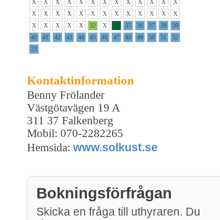
X
X
X
X
X
X
X
X
X
X
X
X
X
X
X
X
X
X
X
X
X
X
X
X
X
X
X
X
X
X
X
32
X
34
35
36
37
38
39
40
41
42
43
44
45
46
47
48
49
50
51
52
53
Kontaktinformation
Benny Frölander
Västgötavägen 19 A
311 37 Falkenberg
Mobil: 070-2282265
www.solkust.se
Hemsida:
Bokningsförfrågan
Skicka en fråga till uthyraren. Du