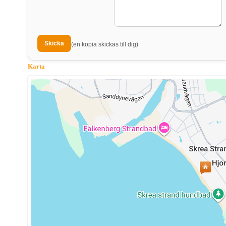
(en kopia skickas till dig)
Karta