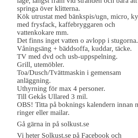
läge, längst fram vid stranden och bara att
springa över klitterna.
Kök utrustat med bänkspis/ugn, micro, ky
med frysfack, kaffebryggaren och
vattenkokare mm.
Det finns inget vatten o avlopp i stugorna.
Våningsäng + bäddsoffa, kuddar, täcke.
TV med dvd och usb-uppspelning.
Grill, utemöbler.
Toa/Dusch/Tvättmaskin i gemensam
anläggning.
Uthyrning för max 4 personer.
Till Gekås Ullared 3 mil.
OBS! Titta på boknings kalendern innan n
ringer eller mailar.
Gå gärna in på solkust.se
Vi heter Solkust.se på Facebook och