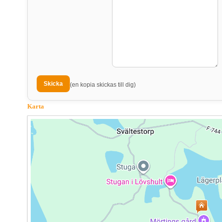
(en kopia skickas till dig)
Karta