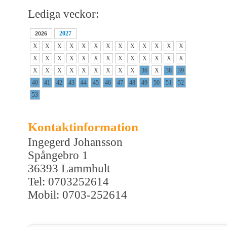
Lediga veckor:
2027
2026
X
X
X
X
X
X
X
X
X
X
X
X
X
X
X
X
X
X
X
X
X
X
X
X
X
X
X
X
X
X
X
X
X
X
X
36
X
38
39
40
41
42
43
44
45
46
47
48
49
50
51
52
53
Kontaktinformation
Ingegerd Johansson
Spångebro 1
36393 Lammhult
Tel: 0703252614
Mobil: 0703-252614