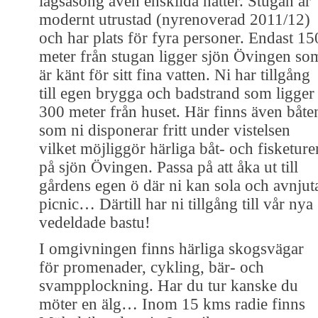
lågsäsong även enskilda nätter. Stugan är
modernt utrustad (nyrenoverad 2011/12)
och har plats för fyra personer. Endast 15
meter från stugan ligger sjön Övingen so
är känt för sitt fina vatten. Ni har tillgång
till egen brygga och badstrand som ligger
300 meter från huset. Här finns även båte
som ni disponerar fritt under vistelsen
vilket möjliggör härliga båt- och fisketure
på sjön Övingen. Passa på att åka ut till
gårdens egen ö där ni kan sola och avnjut
picnic… Därtill har ni tillgång till vår nya
vedeldade bastu!
I omgivningen finns härliga skogsvägar
för promenader, cykling, bär- och
svampplockning. Har du tur kanske du
möter en älg… Inom 15 kms radie finns