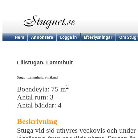
Hem
Annonsera
Logga in
Efterlysningar
Om Stugn
Lillstugan, Lammhult
Stuga, Lammhult, Småland
2
Boendeyta: 75 m
Antal rum: 3
Antal bäddar: 4
Beskrivning
Stuga vid sjö uthyres veckovis och under